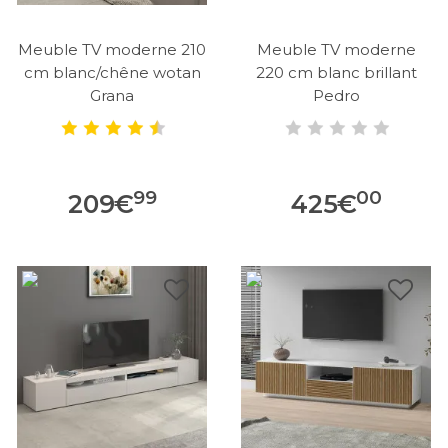
Meuble TV moderne 210
Meuble TV moderne
cm blanc/chêne wotan
220 cm blanc brillant
Grana
Pedro
99
00
209
€
425
€