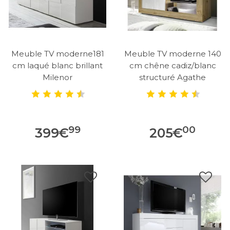
Meuble TV moderne181
Meuble TV moderne 140
cm laqué blanc brillant
cm chêne cadiz/blanc
Milenor
structuré Agathe
99
00
399
€
205
€