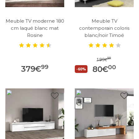
Meuble TV moderne 180
Meuble TV
cm laqué blanc mat
contemporain coloris
Rosine
blanc/noir Timoé
99
199
€
99
00
379
€
80
€
-60%