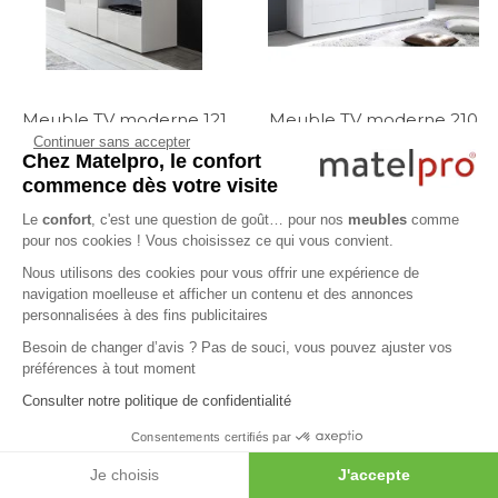
Meuble TV moderne 121
Meuble TV moderne 210
Continuer sans accepter
cm laqué blanc brillant
cm laqué blanc brillant
Chez Matelpro, le confort
Milenor
Agathe
commence dès votre visite
Le
confort
, c'est une question de goût… pour nos
meubles
comme
pour nos cookies ! Vous choisissez ce qui vous convient.
Nous utilisons des cookies pour vous offrir une expérience de
30
00
317
€
355
€
navigation moelleuse et afficher un contenu et des annonces
personnalisées à des fins publicitaires
Besoin de changer d’avis ? Pas de souci, vous pouvez ajuster vos
préférences à tout moment
Consulter notre politique de confidentialité
Consentements certifiés par
Je choisis
J'accepte