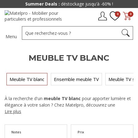
Paiement jusqu'à
48x
0
0
Menu
MEUBLE TV BLANC
Meuble TV blanc
Ensemble meuble TV
Meuble TV s
À la recherche d'un
meuble TV blanc
pour apporter lumière et
élégance à votre salon ? Chez Matelpro, découvrez une
trentaine de modèles de meubles télé blancs — meuble TV
Lire plus
blanc et bois, meuble TV blanc laqué, meuble TV blanc suspendu
— à partir de 80 €. Disponibles en différentes largeurs et styles,
nos meubles TV blancs s'intègrent aussi bien dans un petit salon
Notes
Prix
que dans un grand espace de vie contemporain.