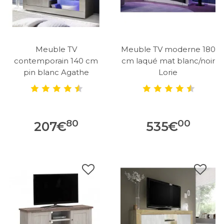
Meuble TV
Meuble TV moderne 180
contemporain 140 cm
cm laqué mat blanc/noir
pin blanc Agathe
Lorie
80
00
207
€
535
€