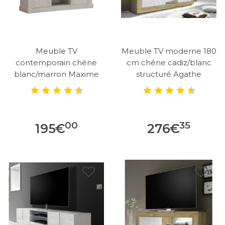
Meuble TV
Meuble TV moderne 180
contemporain chêne
cm chêne cadiz/blanc
blanc/marron Maxime
structuré Agathe
00
35
195
€
276
€