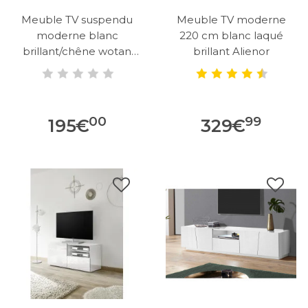
Meuble TV suspendu
Meuble TV moderne
moderne blanc
220 cm blanc laqué
brillant/chêne wotan
brillant Alienor
Isayane
00
99
195
€
329
€