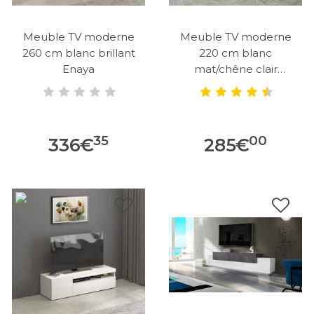
Meuble TV moderne
Meuble TV moderne
260 cm blanc brillant
220 cm blanc
Enaya
mat/chêne clair
Costarica
35
00
336
€
285
€