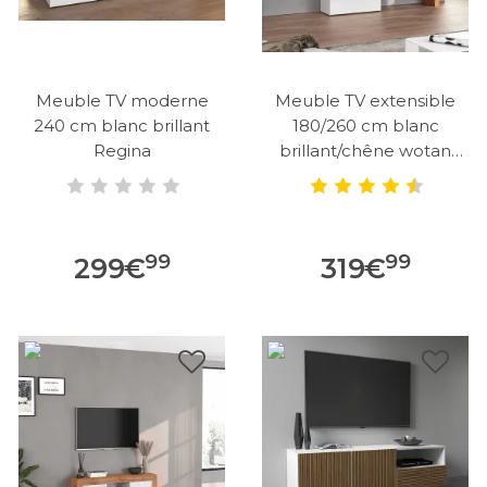
Meuble TV moderne
Meuble TV extensible
240 cm blanc brillant
180/260 cm blanc
Regina
brillant/chêne wotan
Neros
99
99
299
€
319
€