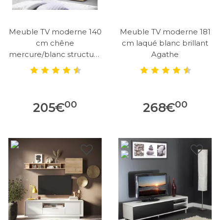
Meuble TV moderne 140
Meuble TV moderne 181
cm chêne
cm laqué blanc brillant
mercure/blanc structuré
Agathe
Agathe
00
00
205
€
268
€