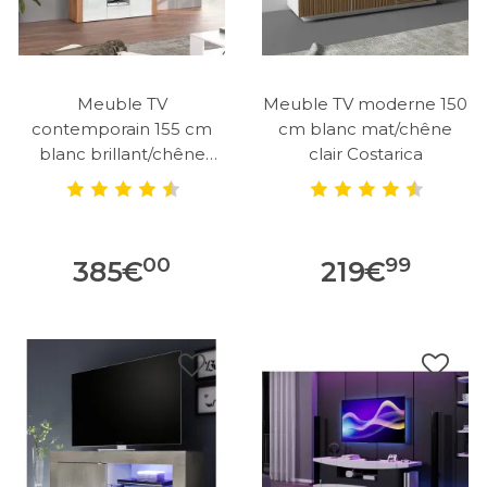
Meuble TV
Meuble TV moderne 150
contemporain 155 cm
cm blanc mat/chêne
blanc brillant/chêne
clair Costarica
wotan Neros
00
99
385
€
219
€