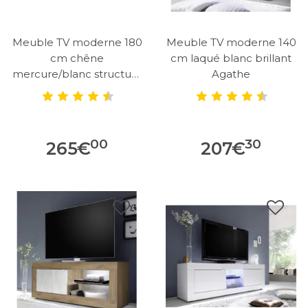
Meuble TV moderne 180
Meuble TV moderne 140
cm chêne
cm laqué blanc brillant
mercure/blanc structuré
Agathe
Agathe
00
30
265
€
207
€