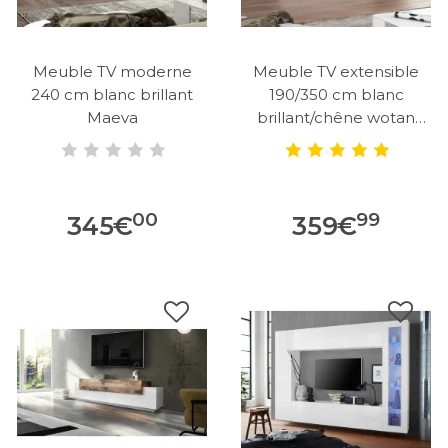
Meuble TV moderne
Meuble TV extensible
240 cm blanc brillant
190/350 cm blanc
Maeva
brillant/chêne wotan
Neros
00
99
345
€
359
€