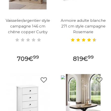
Vaisselier/argentier style
Armoire adulte blanche
campagne 146 cm
271 cm style campagne
chêne copper Curby
Rosemarie
99
99
709
€
819
€