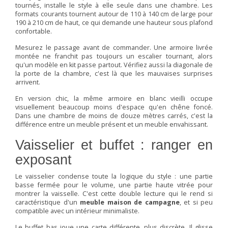
tournés, installe le style à elle seule dans une chambre. Les
formats courants tournent autour de 110 à 140 cm de large pour
190 à 210 cm de haut, ce qui demande une hauteur sous plafond
confortable.
Mesurez le passage avant de commander. Une armoire livrée
montée ne franchit pas toujours un escalier tournant, alors
qu'un modèle en kit passe partout. Vérifiez aussi la diagonale de
la porte de la chambre, c'est là que les mauvaises surprises
arrivent.
En version chic, la même armoire en blanc vieilli occupe
visuellement beaucoup moins d'espace qu'en chêne foncé.
Dans une chambre de moins de douze mètres carrés, c'est la
différence entre un meuble présent et un meuble envahissant.
Vaisselier et buffet : ranger en
exposant
Le vaisselier condense toute la logique du style : une partie
basse fermée pour le volume, une partie haute vitrée pour
montrer la vaisselle. C'est cette double lecture qui le rend si
caractéristique d'un
meuble maison de campagne
, et si peu
compatible avec un intérieur minimaliste.
Le buffet bas joue une carte différente, plus discrète. Il glisse