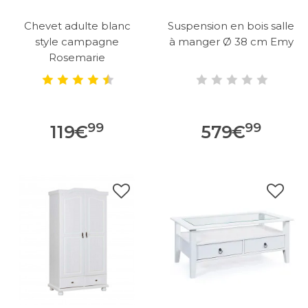
Chevet adulte blanc
Suspension en bois salle
style campagne
à manger Ø 38 cm Emy
Rosemarie
99
99
119
€
579
€