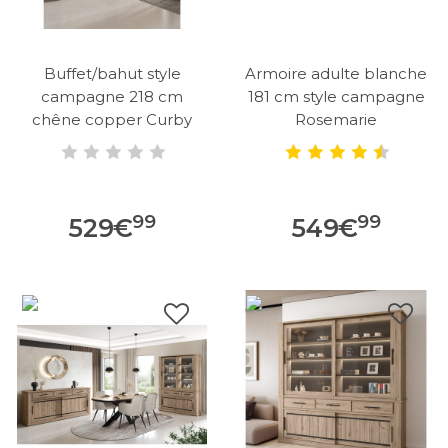
Buffet/bahut style
Armoire adulte blanche
campagne 218 cm
181 cm style campagne
chêne copper Curby
Rosemarie
99
99
529
€
549
€