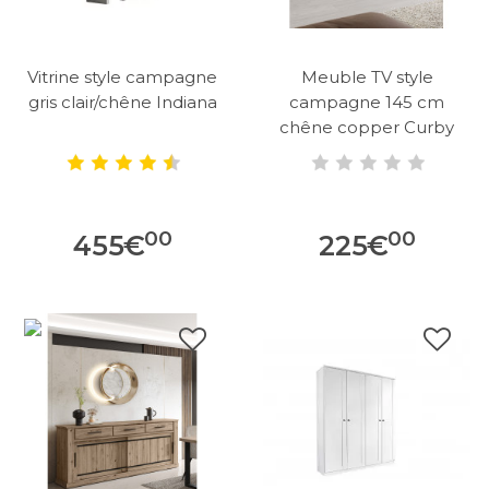
Vitrine style campagne
Meuble TV style
gris clair/chêne Indiana
campagne 145 cm
chêne copper Curby
00
00
455
€
225
€