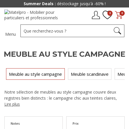
Summer Deals :
déstockage jusqu'à -60% !
0
0
Menu
MEUBLE AU STYLE CAMPAGNE
Meuble au style campagne
Meuble scandinave
Meuble
Notre sélection de meubles au style campagne couvre deux
registres bien distincts : le campagne chic aux teintes claires,
blanc vieilli et lin, moulures fines et poignées en porcelaine, et le
Lire plus
campagnard plus rustique en chêne ou pin massif à ferronnerie
noire. Armoires, buffets, vaisseliers, dessertes de cuisine,
commodes et tables de ferme s'y côtoient. Voici comment
Notes
Prix
situer votre projet entre ces deux directions avant de choisir vos