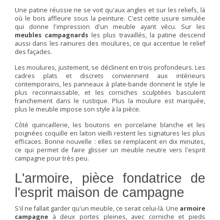
Une patine réussie ne se voit qu'aux angles et sur les reliefs, là
où le bois affleure sous la peinture. C'est cette usure simulée
qui donne l'impression d'un meuble ayant vécu. Sur les
meubles campagnards
les plus travaillés, la patine descend
aussi dans les rainures des moulures, ce qui accentue le relief
des façades.
Les moulures, justement, se déclinent en trois profondeurs. Les
cadres plats et discrets conviennent aux intérieurs
contemporains, les panneaux à plate-bande donnent le style le
plus reconnaissable, et les corniches sculptées basculent
franchement dans le rustique. Plus la moulure est marquée,
plus le meuble impose son style à la pièce.
Côté quincaillerie, les boutons en porcelaine blanche et les
poignées coquille en laiton vieilli restent les signatures les plus
efficaces. Bonne nouvelle : elles se remplacent en dix minutes,
ce qui permet de faire glisser un meuble neutre vers l'esprit
campagne pour très peu.
L'armoire, pièce fondatrice de
l'esprit maison de campagne
S'il ne fallait garder qu'un meuble, ce serait celui-là. Une
armoire
campagne
à deux portes pleines, avec corniche et pieds