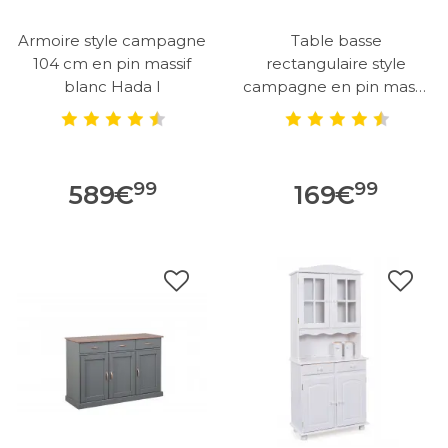
Armoire style campagne
Table basse
104 cm en pin massif
rectangulaire style
blanc Hada I
campagne en pin massif
Florence
99
99
589
€
169
€