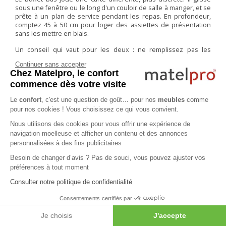
sous une fenêtre ou le long d'un couloir de salle à manger, et se
prête à un plan de service pendant les repas. En profondeur,
comptez 45 à 50 cm pour loger des assiettes de présentation
sans les mettre en biais.
Un conseil qui vaut pour les deux : ne remplissez pas les
vitrines. Un vaisselier fonctionne quand on voit le fond du
Continuer sans accepter
meuble entre les objets. Rempli à ras bord, il devient un placard
Chez Matelpro, le confort
vitré, ce qui n'a plus rien de campagne.
commence dès votre visite
Meubles de cuisine campagne :
Le
confort
, c'est une question de goût… pour nos
meubles
comme
desserte, billot, banc de ferme
pour nos cookies ! Vous choisissez ce qui vous convient.
Nous utilisons des cookies pour vous offrir une expérience de
La cuisine est le terrain où le style se justifie le plus, parce qu'il y
navigation moelleuse et afficher un contenu et des annonces
est fonctionnel avant d'être décoratif. Un
meuble cuisine
personnalisées à des fins publicitaires
campagne
type desserte roulante avec plateau bois massif sert
de plan d'appoint quand on manque de surface, puis se pousse
Besoin de changer d’avis ? Pas de souci, vous pouvez ajuster vos
contre le mur le reste du temps. Le plateau se rattrape à l'huile
préférences à tout moment
en cas de coupure au couteau.
Consulter notre politique de confidentialité
Le billot, plus massif, demande de la place mais rend un vrai
service pour découper et pétrir. Comptez 60 à 80 cm de côté et
Consentements certifiés par
une hauteur de 85 à 90 cm pour travailler debout sans se casser
le dos.
Je choisis
J'accepte