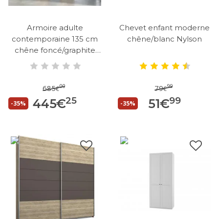
Armoire adulte
Chevet enfant moderne
contemporaine 135 cm
chêne/blanc Nylson
chêne foncé/graphite
Yasmine
00
99
685
79
€
€
25
99
445
€
51
€
-35%
-35%