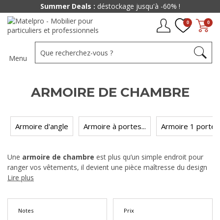
Paiement jusqu'à
48x
0
0
Menu
ARMOIRE DE CHAMBRE
Armoire d'angle
Armoire à portes...
Armoire 1 porte
Une
armoire de chambre
est plus qu’un simple endroit pour
ranger vos vêtements, il devient une pièce maîtresse du design
de votre chambre. Choisir la bonne armoire qui répond à vos
Lire plus
besoins de stockage, assure la protection et rehausse l’attrait
visuel, va bien au-delà de l’aspect pratique. Il favorise un
environnement où l'organisation semble innée, où vos affaires
Notes
Prix
sont délicatement entretenues et où l'esthétique complète