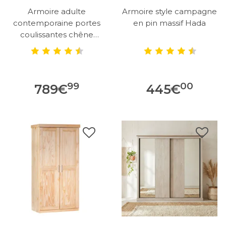
Armoire adulte
Armoire style campagne
contemporaine portes
en pin massif Hada
coulissantes chêne
canada Elza
99
00
789
€
445
€