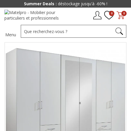
Summer Deals :
déstockage jusqu'à -60% !
0
0
Menu