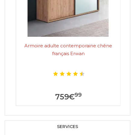
Armoire adulte contemporaine chêne
A
français Erwan
99
759
€
SERVICES