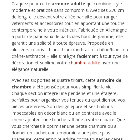
Craquez pour cette
armoire adulte
qui combine style
moderne et praticité sans compromis. Avec ses 270 cm
de long, elle devient votre alliée parfaite pour ranger
vêtements et accessoires tout en apportant une touche
contemporaine à votre intérieur. Fabriquée en Allemagne
à partir de panneaux de particules haut de gamme, elle
garantit une solidité à toute épreuve. Proposée en
plusieurs coloris – blanc, blanc/anthracite, chêne/blanc ou
chêne/anthracite – elle s’intègre facilement à tout type de
décoration et sublime votre
chambre adulte
avec une
élégance naturelle.
Avec ses six portes et quatre tiroirs, cette
armoire de
chambre
a été pensée pour vous simplifier la vie.
Chaque section intègre une penderie et une étagère,
parfaites pour organiser vos tenues du quotidien ou vos
pièces préférées. Son design épuré et ses finitions
impeccables en décor blanc ou en contraste avec le
chêne ajoutent une touche raffinée à votre espace. Que
vous cherchiez à optimiser une petite chambre ou à
donner un cachet contemporain à une pièce plus
spacieuse, cette armoire adulte coche toutes les cases