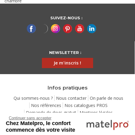
chambre
SUIVEZ-NOUS :
NEWSLETTER :
Je m'inscris !
Infos pratiques
Qui sommes-nous ?
Nous contacter
On parle de nous
Nos références
Nos catalogues PROS
Demande de devis gratuit
Mentions légales
Continuer sans accepter
Conditions générales de vente
Protection de la vie privée
Chez Matelpro, le confort
Gestion des cookies
Utilisation de l'IA
Eco-participation
commence dès votre visite
Ensemble pour la planète
Programme de fidélité