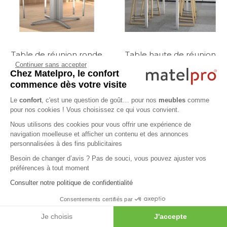
Table de réunion ronde
Table haute de réunion
Continuer sans accepter
Maldive
Lexie
Chez Matelpro, le confort
commence dès votre visite
Le
confort
, c'est une question de goût… pour nos
meubles
comme
pour nos cookies ! Vous choisissez ce qui vous convient.
Nous utilisons des cookies pour vous offrir une expérience de
99
99
379
€
429
€
navigation moelleuse et afficher un contenu et des annonces
personnalisées à des fins publicitaires
Besoin de changer d’avis ? Pas de souci, vous pouvez ajuster vos
préférences à tout moment
Consulter notre politique de confidentialité
Consentements certifiés par
Je choisis
J'accepte