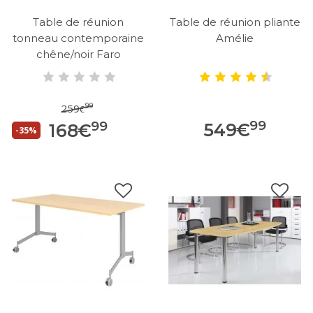
Table de réunion
Table de réunion pliante
tonneau contemporaine
Amélie
chêne/noir Faro
99
259
€
99
99
549
€
168
€
-35%