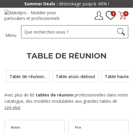
Paiement jusqu'à
48x
0
0
Menu
TABLE DE RÉUNION
Table de réunion...
Table assis-debout
Table haute d
Avec plus de 80
tables de réunion
professionnelles dans notre
catalogue, des modèles modulables aux grandes tables de
conférence, Matelpro équipe vos salles de réunion de 4 à plus
Lire plus
de 20 places. Plateaux en chêne, en métal ou en stratifié,
formes rectangulaires, rondes ou tonneau : notre gamme
couvre tous les formats de salles, dès moins de 200 €.
Notes
Prix