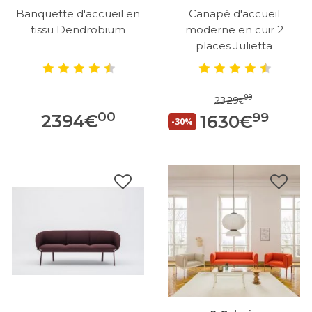
Banquette d'accueil en
Canapé d'accueil
tissu Dendrobium
moderne en cuir 2
places Julietta
99
2329
€
00
99
2394
€
1630
€
-30%