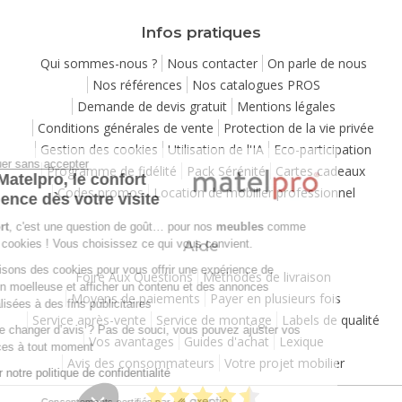
Infos pratiques
Qui sommes-nous ?
Nous contacter
On parle de nous
Nos références
Nos catalogues PROS
Demande de devis gratuit
Mentions légales
Conditions générales de vente
Protection de la vie privée
Gestion des cookies
Utilisation de l'IA
Eco-participation
Continuer sans accepter
Programme de fidélité
Pack Sérénité
Cartes cadeaux
Chez Matelpro, le confort
Codes promos
Location de mobilier professionnel
commence dès votre visite
Le
confort
, c'est une question de goût… pour nos
meubles
comme
pour nos cookies ! Vous choisissez ce qui vous convient.
Aide
Nous utilisons des cookies pour vous offrir une expérience de
Foire Aux Questions
Méthodes de livraison
navigation moelleuse et afficher un contenu et des annonces
Moyens de paiements
Payer en plusieurs fois
personnalisées à des fins publicitaires
Service après-vente
Service de montage
Labels de qualité
Besoin de changer d’avis ? Pas de souci, vous pouvez ajuster vos
Vos avantages
Guides d'achat
Lexique
préférences à tout moment
Avis des consommateurs
Votre projet mobilier
Consulter notre politique de confidentialité
Consentements certifiés par