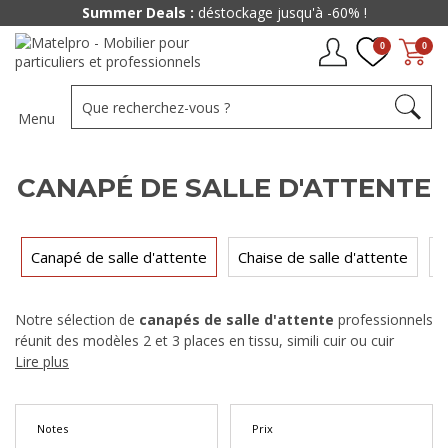
Summer Deals :
déstockage jusqu'à -60% !
0
0
Menu
CANAPÉ DE SALLE D'ATTENTE
Canapé de salle d'attente
Chaise de salle d'attente
F
Notre sélection de
canapés de salle d'attente
professionnels
réunit des modèles 2 et 3 places en tissu, simili cuir ou cuir
véritable, conçus pour un usage intensif en cabinet médical, hall
Lire plus
d'entreprise, hôtel ou espace de coworking. Structures
renforcées, mousses haute densité, revêtements faciles
d'entretien : chaque canapé allie confort visiteur et résistance
Notes
Prix
aux passages répétés. Livraison rapide et paiement en plusieurs