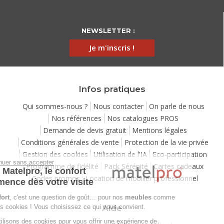
NEWSLETTER :
Je m'inscris !
Infos pratiques
Qui sommes-nous ?
Nous contacter
On parle de nous
Nos références
Nos catalogues PROS
Demande de devis gratuit
Mentions légales
Conditions générales de vente
Protection de la vie privée
Gestion des cookies
Utilisation de l'IA
Eco-participation
Continuer sans accepter
Programme de fidélité
Pack Sérénité
Cartes cadeaux
Chez Matelpro, le confort
Codes promos
Location de mobilier professionnel
commence dès votre visite
Le
confort
, c'est une question de goût… pour nos
meubles
comme
pour nos cookies ! Vous choisissez ce qui vous convient.
Aide
Nous utilisons des cookies pour vous offrir une expérience de