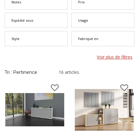
rangement professionnel
.
Notes
Prix
Expédié sous
Usage
Style
Fabriqué en
Voir plus de filtres
16 articles.
Tri : Pertinence