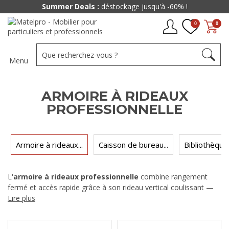
Summer Deals :
déstockage jusqu'à -60% !
0
0
Menu
ARMOIRE À RIDEAUX
PROFESSIONNELLE
Armoire à rideaux...
Caisson de bureau...
Bibliothèque 
L'
armoire à rideaux professionnelle
combine rangement
fermé et accès rapide grâce à son rideau vertical coulissant —
pas de porte à ouvrir, pas de débattement devant le meuble.
Lire plus
Idéale pour les bureaux, les couloirs et les espaces partagés,
elle se décline en métal et en décor bois dans notre gamme de