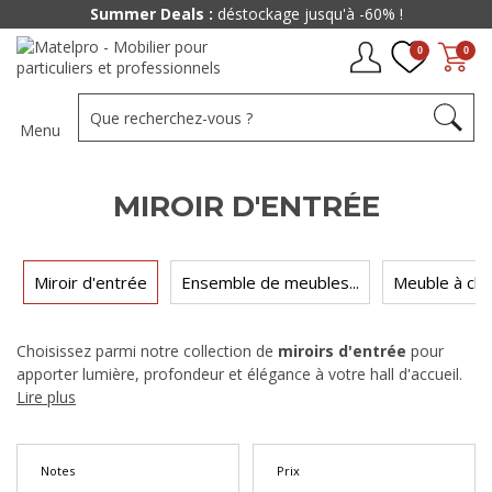
Summer Deals :
déstockage jusqu'à -60% !
0
0
Menu
MIROIR D'ENTRÉE
Miroir d'entrée
Ensemble de meubles...
Meuble à ch
Choisissez parmi notre collection de
miroirs d'entrée
pour
apporter lumière, profondeur et élégance à votre hall d'accueil.
Ronds, rectangulaires, en pied ou muraux, nos miroirs sont
Lire plus
sélectionnés pour sublimer votre entrée tout en offrant un
dernier coup d'œil pratique avant de franchir la porte.
Notes
Prix