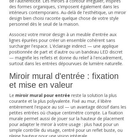
de l'authenticité. Les miroirs à contour irrégulier, inspirés
des formes organiques, s'imposent également dans les
intérieurs contemporains. Au-delà de l'esthétique, un miroir
design bien choisi raconte quelque chose de votre style
personnel dès le seuil de la maison.
Associez votre miroir design à un
meuble d'entrée
aux
lignes épurées pour créer un ensemble cohérent sans
surcharger l'espace. L'éclairage indirect — une applique
positionnée de part et d'autre ou un bandeau LED discret
— magnifie les reflets et donne du relief à l'encadrement,
surtout dans les entrées dépourvues de lumière naturelle.
Miroir mural d'entrée : fixation
et mise en valeur
Le
miroir mural pour entrée
reste la solution la plus
courante et la plus polyvalente. Fixé au mur, il libère
entièrement l'espace au sol — un avantage décisif dans les
petites entrées où chaque centimètre compte. La fixation
murale permet aussi de jouer sur la hauteur de placement
pour adapter le miroir à votre usage : plus haut pour un
simple contrôle du visage, centré pour un reflet buste, ou
pleine hauteur pour une vision intégrale.