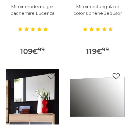
Miroir moderne gris
Miroir rectangulaire
cachemire Lucenza
coloris chêne Jedusor
99
99
109
€
119
€