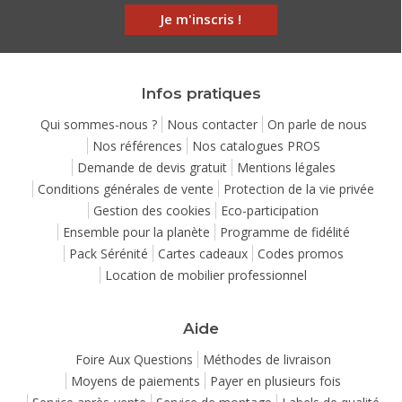
Je m'inscris !
Infos pratiques
Qui sommes-nous ?
Nous contacter
On parle de nous
Nos références
Nos catalogues PROS
Demande de devis gratuit
Mentions légales
ntinuer sans accepter
Conditions générales de vente
Protection de la vie privée
z Matelpro, le confort
Gestion des cookies
Eco-participation
mmence dès votre visite
Ensemble pour la planète
Programme de fidélité
onfort
, c'est une question de goût… pour nos
meubles
comme
Pack Sérénité
Cartes cadeaux
Codes promos
 nos cookies ! Vous choisissez ce qui vous convient.
Location de mobilier professionnel
 utilisons des cookies pour vous offrir une expérience de
gation moelleuse et afficher un contenu et des annonces
onnalisées à des fins publicitaires
Aide
in de changer d’avis ? Pas de souci, vous pouvez ajuster vos
Foire Aux Questions
Méthodes de livraison
érences à tout moment
Moyens de paiements
Payer en plusieurs fois
ulter notre politique de confidentialité