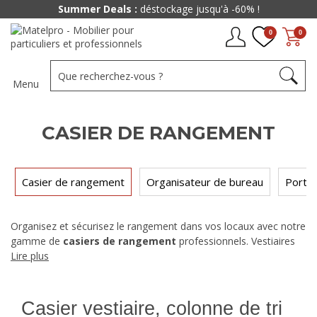
Summer Deals :
déstockage jusqu'à -60% !
0
0
Menu
CASIER DE RANGEMENT
Casier de rangement
Organisateur de bureau
Porte
Organisez et sécurisez le rangement dans vos locaux avec notre
gamme de
casiers de rangement
professionnels. Vestiaires
métalliques, colonnes à casiers ou modules empilables : des
Lire plus
solutions adaptées aux bureaux, ateliers et espaces partagés.
Casier vestiaire, colonne de tri