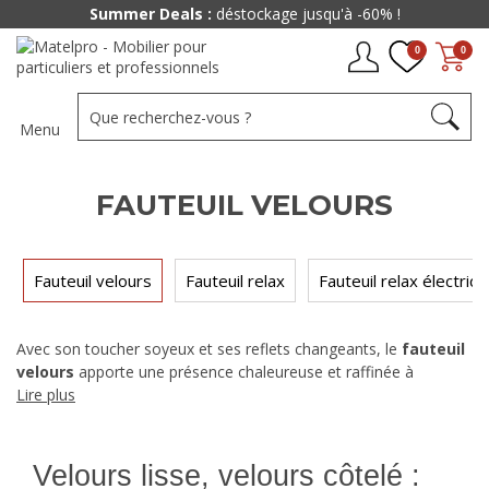
Summer Deals :
déstockage jusqu'à -60% !
0
0
Menu
FAUTEUIL VELOURS
Fauteuil velours
Fauteuil relax
Fauteuil relax électriq
Avec son toucher soyeux et ses reflets changeants, le
fauteuil
velours
apporte une présence chaleureuse et raffinée à
n'importe quel salon. Notre sélection réunit des modèles aux
Lire plus
lignes variées — du fauteuil crapaud compact au modèle lounge
généreux — dans une palette qui va du vert sapin au bleu
canard en passant par les tons poudrés. Pour trouver le fauteuil
Velours lisse, velours côtelé :
en velours qui s'intègre à votre décor, voici ce qui fait la