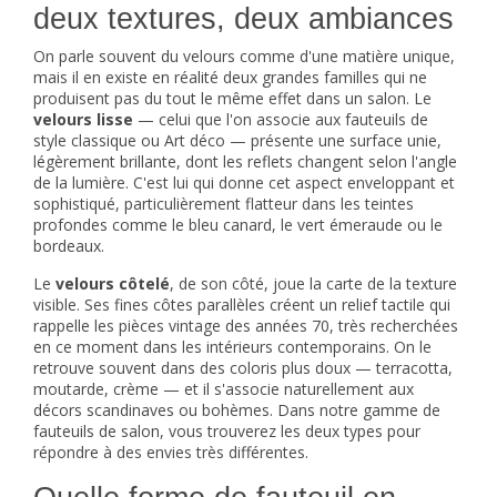
deux textures, deux ambiances
différence.
On parle souvent du velours comme d'une matière unique,
mais il en existe en réalité deux grandes familles qui ne
produisent pas du tout le même effet dans un salon. Le
velours lisse
— celui que l'on associe aux fauteuils de
style classique ou Art déco — présente une surface unie,
légèrement brillante, dont les reflets changent selon l'angle
de la lumière. C'est lui qui donne cet aspect enveloppant et
sophistiqué, particulièrement flatteur dans les teintes
profondes comme le bleu canard, le vert émeraude ou le
bordeaux.
Le
velours côtelé
, de son côté, joue la carte de la texture
visible. Ses fines côtes parallèles créent un relief tactile qui
rappelle les pièces vintage des années 70, très recherchées
en ce moment dans les intérieurs contemporains. On le
retrouve souvent dans des coloris plus doux — terracotta,
moutarde, crème — et il s'associe naturellement aux
décors scandinaves ou bohèmes. Dans notre gamme de
fauteuils de salon
, vous trouverez les deux types pour
répondre à des envies très différentes.