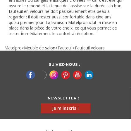
ensachés ou sangles élastiques croisées — car c'est elle qui
assure le rebond et la tenue de l'assise sur la durée. Un bon
fauteuil en velours ne doit pas seulement être beau à
regarder : il doit rester aussi confortable dans cinq ans
qu'au premier jour. La livraison Matelpro inclut la mise en
place dans la pièce de votre choix, ce qui vous permet de
tester immédiatement le confort à réception.
Matelpro
>
Meuble de salon
>
Fauteuil
>
Fauteuil velours
SUIVEZ-NOUS :
NEWSLETTER :
Je m'inscris !