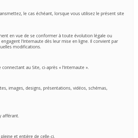
ansmettez, le cas échéant, lorsque vous utilisez le présent site
mment en vue de se conformer à toute évolution légale ou
engagent l’Internaute dès leur mise en ligne. Il convient par
uelles modifications.
 connectant au Site, ci-après « l’Internaute ».
textes, images, designs, présentations, vidéos, schémas,
y afférant.
leine et entière de celle-ci.