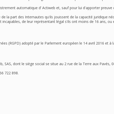
trement automatique d’ Actiweb et, sauf pour lui d'apporter preuve con
 de la part des Internautes qu'ils jouissent de la capacité juridique n
ont incapables, de leur représentant légal s'ils ont moins de 16 ans, ou 
s (RGPD) adopté par le Parlement européen le 14 avril 2016 et à la l
b, SAS, dont le siège social se situe au 2 rue de la Terre aux Pavés,
 66 722 898.