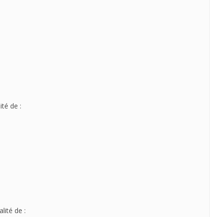
té de :
lité de :