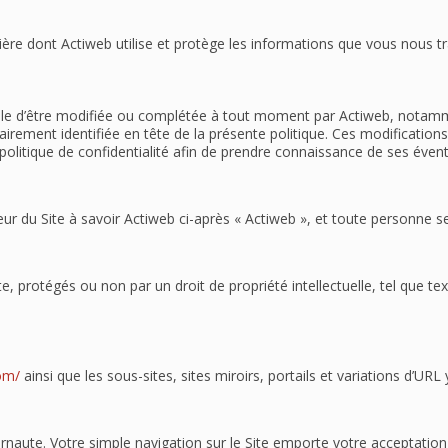
ière dont Actiweb utilise et protège les informations que vous nous tr
eptible d’être modifiée ou complétée à tout moment par Actiweb, nota
airement identifiée en tête de la présente politique. Ces modifications 
olitique de confidentialité afin de prendre connaissance de ses évent
teur du Site à savoir Actiweb ci-après « Actiweb », et toute personne se
te, protégés ou non par un droit de propriété intellectuelle, tel que 
om/
ainsi que les sous-sites, sites miroirs, portails et variations d’URL 
ernaute. Votre simple navigation sur le Site emporte votre acceptation p