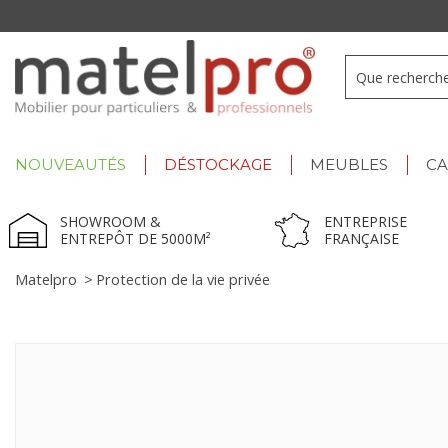
+33 3 66 722 898
- Lu-Ve : 9h-12h30/13h30-17h
NOUVEAUTÉS
DÉSTOCKAGE
MEUBLES
C
SHOWROOM &
ENTREPRISE
ENTREPÔT DE 5000M²
FRANÇAISE
Matelpro
>
Protection de la vie privée