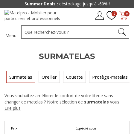
Summer Deals :
déstockage jusqu'à -60% !
0
0
Menu
SURMATELAS
Surmatelas
Oreiller
Couette
Protège-matelas
Vous souhaitez améliorer le confort de votre
literie
sans
changer de matelas ? Notre sélection de
surmatelas
vous
permet de transformer vos nuits en ajoutant une couche de
Lire plus
douceur et de soutien à votre couchage actueld’achat.
Prix
Expédié sous