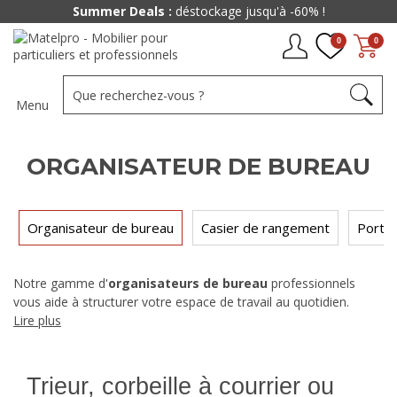
Summer Deals :
déstockage jusqu'à -60% !
0
0
Menu
ORGANISATEUR DE BUREAU
Organisateur de bureau
Casier de rangement
Porte
Notre gamme d'
organisateurs de bureau
professionnels
vous aide à structurer votre espace de travail au quotidien.
Trieur de courrier, range-documents, porte-revues, bac de
Lire plus
classement : retrouvez les accessoires de rangement
indispensables pour garder un bureau ordonné en entreprise et
en collectivité.
Trieur, corbeille à courrier ou