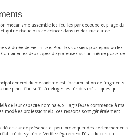
uments
on mécanisme assemble les feuilles par découpe et pliage du
 et qui ne risque pas de coincer dans un destructeur de
es à durée de vie limitée. Pour les dossiers plus épais ou les
ps. Combiner les deux types d'agrafeuses sur un même poste de
rincipal ennemi du mécanisme est l'accumulation de fragments
une pince fine suffit à déloger les résidus métalliques qui
delà de leur capacité nominale. Si l'agrafeuse commence à mal
r les modèles professionnels, ces ressorts sont généralement
 du détecteur de présence et peut provoquer des déclenchements
 fiabilité du système. Vérifiez également l'état du cordon