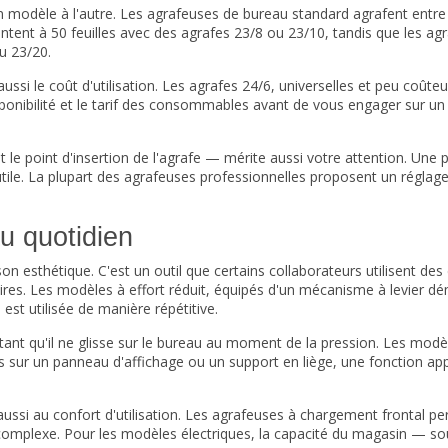
modèle à l'autre. Les agrafeuses de bureau standard agrafent entre 1
ent à 50 feuilles avec des agrafes 23/8 ou 23/10, tandis que les ag
u 23/20.
ssi le coût d'utilisation. Les agrafes 24/6, universelles et peu coûte
isponibilité et le tarif des consommables avant de vous engager sur un 
t le point d'insertion de l'agrafe — mérite aussi votre attention. Une 
ile. La plupart des agrafeuses professionnelles proposent un réglag
au quotidien
 esthétique. C'est un outil que certains collaborateurs utilisent des d
aires. Les modèles à effort réduit, équipés d'un mécanisme à levier dé
est utilisée de manière répétitive.
 évitant qu'il ne glisse sur le bureau au moment de la pression. Les m
 sur un panneau d'affichage ou un support en liège, une fonction app
 aussi au confort d'utilisation. Les agrafeuses à chargement frontal p
complexe. Pour les modèles électriques, la capacité du magasin — s