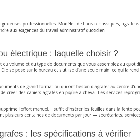
afeuses professionnelles. Modèles de bureau classiques, agrafeuses 
dre aux exigences du travail administratif quotidien.
 électrique : laquelle choisir ?
 du volume et du type de documents que vous assemblez au quotidie
 Elle se pose sur le bureau et s'utilise d'une seule main, ce qui la ren
 documents de grand format ou qui ont besoin d'agrafer au centre d'un
e créer des cahiers agrafés en piqûre à cheval. Les services reprog
supprime l'effort manuel. Il suffit d'insérer les feuilles dans la fent
fent plusieurs centaines de documents par jour — secrétariats, services
rafes : les spécifications à vérifier