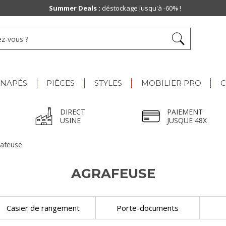
Summer Deals :
déstockage jusqu'à -60% !
ANAPÉS
PIÈCES
STYLES
MOBILIER PRO
C
DIRECT
PAIEMENT
USINE
JUSQUE 48X
afeuse
AGRAFEUSE
Casier de rangement
Porte-documents