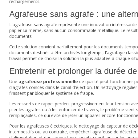
rechargements.
Agrafeuse sans agrafe : une alter
L'agrafeuse sans agrafe représente une innovation intéressant
papier lui-même, sans aucun consommable métallique. Le résultat 
documents.
Cette solution convient parfaitement pour les documents temporair
documents destinés à être archivés longtemps, l'agrafage classi
travail permet de choisir la solution la plus adaptée à chaque situ
Entretenir et prolonger la durée d
Une
agrafeuse professionnelle
de qualité peut fonctionner p
d'agrafes coincés dans le canal d'éjection. Un nettoyage régulie
finissent par bloquer le système de frappe.
Les ressorts de rappel perdent progressivement leur tension ave
plier les agrafes ou à les enfoncer de travers, le problème vien
remplaçables, ce qui évite de jeter un appareil encore fonction
Pour les agrafeuses électriques, le nettoyage du capteur de dé
intempestifs ou, au contraire, empêcher l'agrafeuse de détecter l
d'alimentation et des connecteurs, points sensibles sur les appa