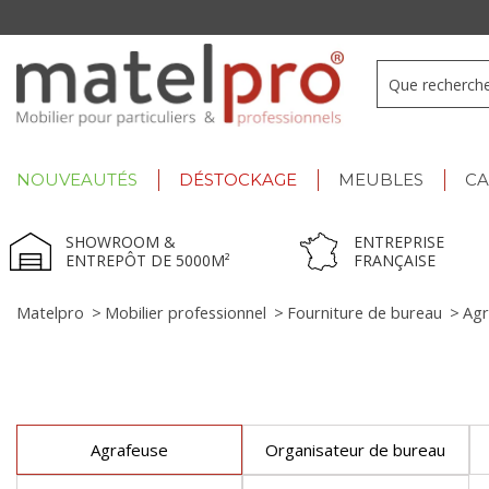
+33 3 66 722 898
- Lu-Ve : 9h-12h30/13h30-17h
NOUVEAUTÉS
DÉSTOCKAGE
MEUBLES
C
SHOWROOM &
ENTREPRISE
ENTREPÔT DE 5000M²
FRANÇAISE
Matelpro
>
Mobilier professionnel
>
Fourniture de bureau
>
Agr
Agrafeuse
Organisateur de bureau