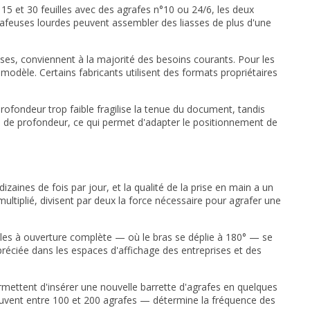
5 et 30 feuilles avec des agrafes n°10 ou 24/6, les deux
rafeuses lourdes peuvent assembler des liasses de plus d'une
uses, conviennent à la majorité des besoins courants. Pour les
modèle. Certains fabricants utilisent des formats propriétaires
profondeur trop faible fragilise la tenue du document, tandis
e de profondeur, ce qui permet d'adapter le positionnement de
izaines de fois par jour, et la qualité de la prise en main a un
multiplié, divisent par deux la force nécessaire pour agrafer une
odèles à ouverture complète — où le bras se déplie à 180° — se
réciée dans les espaces d'affichage des entreprises et des
ermettent d'insérer une nouvelle barrette d'agrafes en quelques
ouvent entre 100 et 200 agrafes — détermine la fréquence des