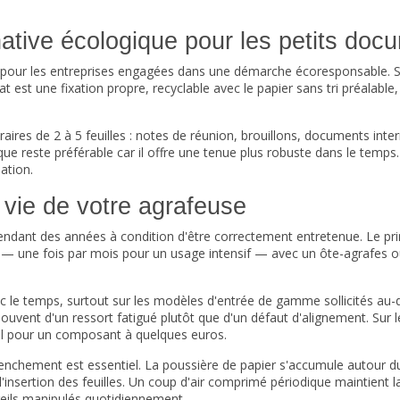
native écologique pour les petits doc
e pour les entreprises engagées dans une démarche écoresponsable. S
est une fixation propre, recyclable avec le papier sans tri préalable,
es de 2 à 5 feuilles : notes de réunion, brouillons, documents intern
que reste préférable car il offre une tenue plus robuste dans le tem
ation.
e vie de votre agrafeuse
endant des années à condition d'être correctement entretenue. Le p
r — une fois par mois pour un usage intensif — avec un ôte-agrafes ou 
c le temps, surtout sur les modèles d'entrée de gamme sollicités au-
t souvent d'un ressort fatigué plutôt que d'un défaut d'alignement. Su
nel pour un composant à quelques euros.
clenchement est essentiel. La poussière de papier s'accumule autour
'insertion des feuilles. Un coup d'air comprimé périodique maintient la
reils manipulés quotidiennement.