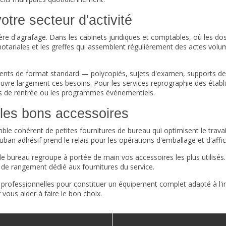
tre secteur d'activité
re d'agrafage. Dans les cabinets juridiques et comptables, où les dos
notariales et les greffes qui assemblent régulièrement des actes volum
ents de format standard — polycopiés, sujets d'examen, supports de
couvre largement ces besoins. Pour les services reprographie des étab
es de rentrée ou les programmes événementiels.
 les bons accessoires
emble cohérent de
petites fournitures de bureau
qui optimisent le travai
ruban adhésif
prend le relais pour les opérations d'emballage et d'affi
de bureau
regroupe à portée de main vos accessoires les plus utilisés.
r de rangement
dédié aux fournitures du service.
 professionnelles
pour constituer un équipement complet adapté à l'int
vous aider à faire le bon choix.