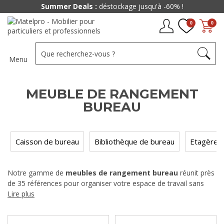
Summer Deals :
déstockage jusqu'à -60% !
0
0
Menu
MEUBLE DE RANGEMENT
BUREAU
Caisson de bureau
Bibliothèque de bureau
Etagère 
Notre gamme de
meubles de rangement bureau
réunit près
de 35 références pour organiser votre espace de travail sans
compromis sur le style. Caissons mobiles, bibliothèques,
Lire plus
étagères ou classeurs à rideau : chaque format répond à un
besoin précis, du rangement quotidien au classement longue