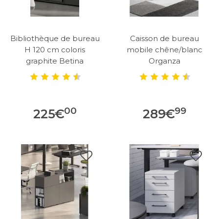
Bibliothèque de bureau
Caisson de bureau
H 120 cm coloris
mobile chêne/blanc
graphite Betina
Organza
00
99
225
€
289
€