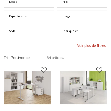
durée. Avec des modèles à partir de 82 € et une livraison
Notes
Prix
soignée, vous trouverez ici le meuble qui structure votre bureau
tout en s’intégrant à votre décoration.
Expédié sous
Usage
Style
Fabriqué en
Voir plus de filtres
34 articles.
Tri : Pertinence