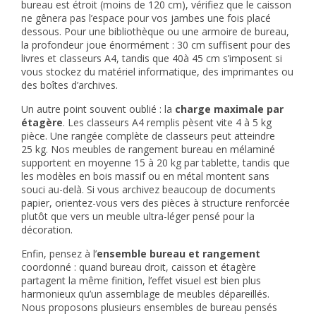
bureau est étroit (moins de 120 cm), vérifiez que le caisson
ne gênera pas l’espace pour vos jambes une fois placé
dessous. Pour une bibliothèque ou une armoire de bureau,
la profondeur joue énormément : 30 cm suffisent pour des
livres et classeurs A4, tandis que 40à 45 cm s’imposent si
vous stockez du matériel informatique, des imprimantes ou
des boîtes d’archives.
Un autre point souvent oublié : la
charge maximale par
étagère
. Les classeurs A4 remplis pèsent vite 4 à 5 kg
pièce. Une rangée complète de classeurs peut atteindre
25 kg. Nos meubles de rangement bureau en mélaminé
supportent en moyenne 15 à 20 kg par tablette, tandis que
les modèles en bois massif ou en métal montent sans
souci au-delà. Si vous archivez beaucoup de documents
papier, orientez-vous vers des pièces à structure renforcée
plutôt que vers un meuble ultra-léger pensé pour la
décoration.
Enfin, pensez à l’
ensemble bureau et rangement
coordonné : quand bureau droit, caisson et étagère
partagent la même finition, l’effet visuel est bien plus
harmonieux qu’un assemblage de meubles dépareillés.
Nous proposons plusieurs
ensembles de bureau
pensés