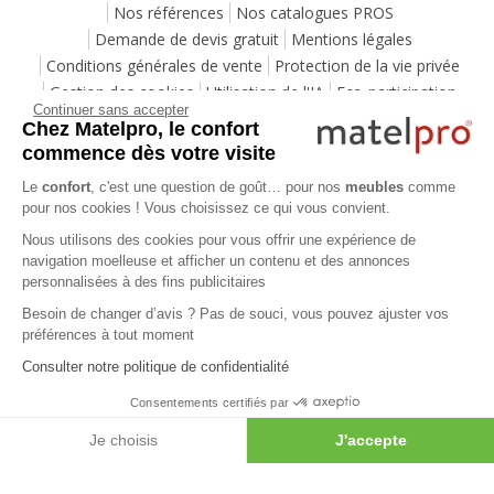
Nos références
Nos catalogues PROS
Demande de devis gratuit
Mentions légales
Conditions générales de vente
Protection de la vie privée
Gestion des cookies
Utilisation de l'IA
Eco-participation
Continuer sans accepter
Programme de fidélité
Pack Sérénité
Cartes cadeaux
Chez Matelpro, le confort
Codes promos
Location de mobilier professionnel
commence dès votre visite
Le
confort
, c'est une question de goût… pour nos
meubles
comme
pour nos cookies ! Vous choisissez ce qui vous convient.
Aide
Nous utilisons des cookies pour vous offrir une expérience de
Foire Aux Questions
Méthodes de livraison
navigation moelleuse et afficher un contenu et des annonces
Moyens de paiements
Payer en plusieurs fois
personnalisées à des fins publicitaires
Service après-vente
Service de montage
Labels de qualité
Besoin de changer d’avis ? Pas de souci, vous pouvez ajuster vos
Vos avantages
Guides d'achat
Lexique
préférences à tout moment
Avis des consommateurs
Votre projet mobilier
Consulter notre politique de confidentialité
Consentements certifiés par
Meuble de rangement bureau
- Moyenne
4.6
/
5
- Basée sur
796
notes et
796
avis clients
Je choisis
J'accepte
Copyright 2007-2026 - Tous droits réservés
Plateforme de Gestion du Consentement : Personnalisez vos Options
Axeptio consent