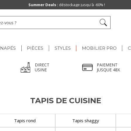
Summer Deals :
déstockage jusqu'à -60% !
ANAPÉS
PIÈCES
STYLES
MOBILIER PRO
C
DIRECT
PAIEMENT
USINE
JUSQUE 48X
TAPIS DE CUISINE
Tapis rond
Tapis shaggy