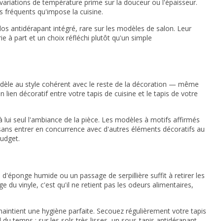
x variations de température prime sur la douceur ou l'épaisseur.
s fréquents qu'impose la cuisine.
dos antidérapant intégré, rare sur les modèles de salon. Leur
ie à part et un choix réfléchi plutôt qu'un simple
 modèle au style cohérent avec le reste de la décoration — même
ien décoratif entre votre tapis de cuisine et le tapis de votre
 à lui seul l'ambiance de la pièce. Les modèles à motifs affirmés
 sans entrer en concurrence avec d'autres éléments décoratifs au
budget.
d'éponge humide ou un passage de serpillière suffit à retirer les
du vinyle, c'est qu'il ne retient pas les odeurs alimentaires,
maintient une hygiène parfaite. Secouez régulièrement votre tapis
l du temps : sur les sols très lisses, un sous-tapis antidérapant