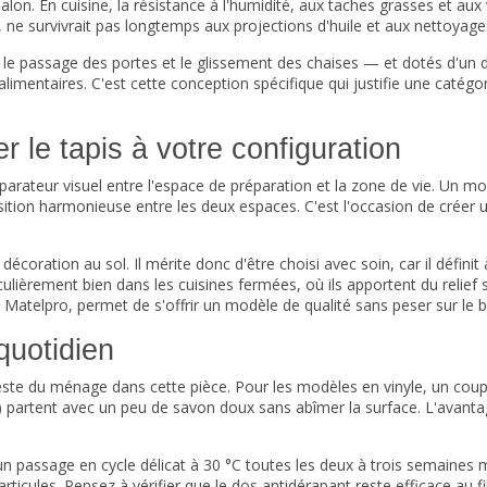
salon
. En cuisine, la résistance à l'humidité, aux taches grasses et au
l, ne survivrait pas longtemps aux projections d'huile et aux nettoyage
e le passage des portes et le glissement des chaises — et dotés d'un 
alimentaires. C'est cette conception spécifique qui justifie une catégor
 le tapis à votre configuration
séparateur visuel entre l'espace de préparation et la zone de vie. Un
ion harmonieuse entre les deux espaces. C'est l'occasion de créer un l
écoration au sol. Il mérite donc d'être choisi avec soin, car il définit
lièrement bien dans les cuisines fermées, où ils apportent du relief
ez Matelpro, permet de s'offrir un modèle de qualité sans peser sur le 
quotidien
este du ménage dans cette pièce. Pour les modèles en vinyle, un coup 
 partent avec un peu de savon doux sans abîmer la surface. L'avantage 
n passage en cycle délicat à 30 °C toutes les deux à trois semaines 
articules. Pensez à vérifier que le dos antidérapant reste efficace au fi