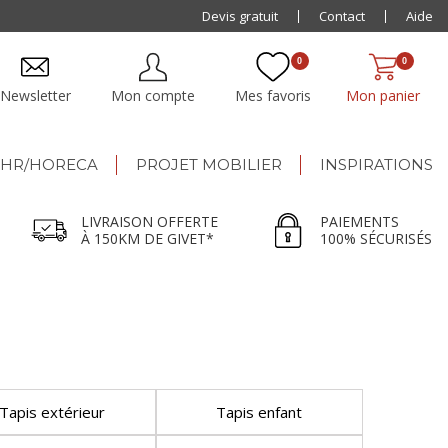
Paiement jusqu'à
Devis gratuit
48x
Contact
Aide
0
0
Newsletter
Mon compte
Mes favoris
Mon panier
HR/HORECA
PROJET MOBILIER
INSPIRATIONS
LIVRAISON OFFERTE
PAIEMENTS
À 150KM DE GIVET*
100% SÉCURISÉS
Tapis extérieur
Tapis enfant