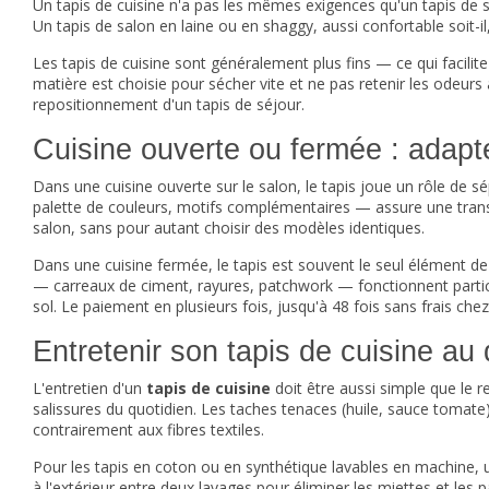
Un tapis de cuisine n'a pas les mêmes exigences qu'un
tapis de 
Un tapis de salon en laine ou en shaggy, aussi confortable soit-i
Les tapis de cuisine sont généralement plus fins — ce qui facilit
matière est choisie pour sécher vite et ne pas retenir les odeurs 
repositionnement d'un tapis de séjour.
Cuisine ouverte ou fermée : adapter
Dans une cuisine ouverte sur le salon, le tapis joue un rôle de 
palette de couleurs, motifs complémentaires — assure une transit
salon, sans pour autant choisir des modèles identiques.
Dans une cuisine fermée, le tapis est souvent le seul élément de d
— carreaux de ciment, rayures, patchwork — fonctionnent particu
sol. Le paiement en plusieurs fois, jusqu'à 48 fois sans frais ch
Entretenir son tapis de cuisine au 
L'entretien d'un
tapis de cuisine
doit être aussi simple que le r
salissures du quotidien. Les taches tenaces (huile, sauce tomate)
contrairement aux fibres textiles.
Pour les tapis en coton ou en synthétique lavables en machine, u
à l'extérieur entre deux lavages pour éliminer les miettes et les p