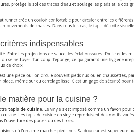
sures, protège le sol des traces d'eau et soulage les pieds et le dos g
at runner crée un couloir confortable pour circuler entre les différen
s mouvements de chaises. Dans tous les cas, le tapis délimite visuelle
 critères indispensables
té. Entre les projections de sauce, les éclaboussures d'huile et les miet
se nettoyer d'un coup d'éponge, ce qui garantit une hygiène irréproch
us de choix.
 est une pièce où l'on circule souvent pieds nus ou en chaussettes, pa
place, même sur du carrelage lisse. C'est un gage de sécurité pour to
le matière pour la cuisine ?
votre
tapis de cuisine
. Le vinyle s'est imposé comme un favori pour c
e la cuisine. Les tapis de cuisine en vinyle reproduisent des motifs v
s l'ouverture des portes ou des tiroirs.
 cuisines où l'on aime marcher pieds nus. Sa douceur est supérieure a