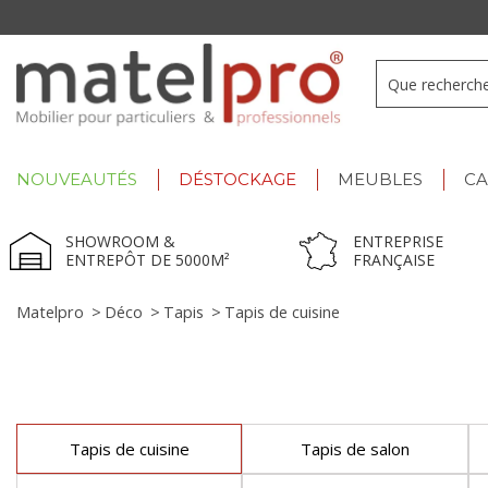
+33 3 66 722 898
- Lu-Ve : 9h-12h30/13h30-17h
NOUVEAUTÉS
DÉSTOCKAGE
MEUBLES
C
SHOWROOM &
ENTREPRISE
ENTREPÔT DE 5000M²
FRANÇAISE
Matelpro
>
Déco
>
Tapis
>
Tapis de cuisine
Tapis de cuisine
Tapis de salon