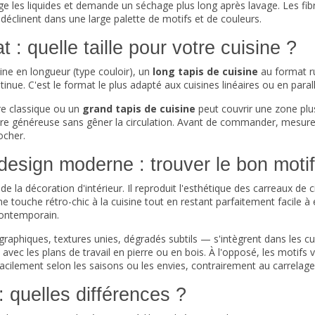
age les liquides et demande un séchage plus long après lavage. Les fib
 déclinent dans une large palette de motifs et de couleurs.
 : quelle taille pour votre cuisine ?
ine en longueur (type couloir), un
long tapis de cuisine
au format r
e. C'est le format le plus adapté aux cuisines linéaires ou en parallèle
re classique ou un
grand tapis de cuisine
peut couvrir une zone plus
re généreuse sans gêner la circulation. Avant de commander, mesure
ocher.
design moderne : trouver le bon motif
e la décoration d'intérieur. Il reproduit l'esthétique des carreaux de 
une touche rétro-chic à la cuisine tout en restant parfaitement facile à
contemporain.
 graphiques, textures unies, dégradés subtils — s'intègrent dans les 
 avec les plans de travail en pierre ou en bois. À l'opposé, les motif
facilement selon les saisons ou les envies, contrairement au carrelage
: quelles différences ?