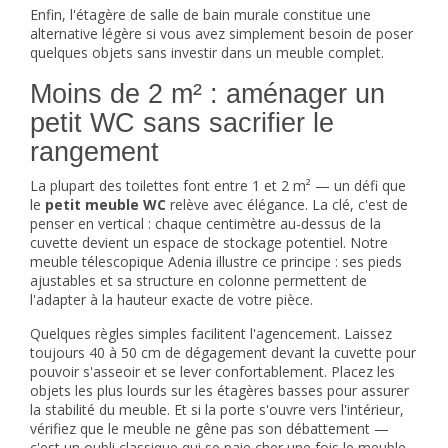
Enfin, l'
étagère de salle de bain
murale constitue une
alternative légère si vous avez simplement besoin de poser
quelques objets sans investir dans un meuble complet.
Moins de 2 m² : aménager un
petit WC sans sacrifier le
rangement
La plupart des toilettes font entre 1 et 2 m² — un défi que
le
petit meuble WC
relève avec élégance. La clé, c'est de
penser en vertical : chaque centimètre au-dessus de la
cuvette devient un espace de stockage potentiel. Notre
meuble télescopique Adenia illustre ce principe : ses pieds
ajustables et sa structure en colonne permettent de
l'adapter à la hauteur exacte de votre pièce.
Quelques règles simples facilitent l'agencement. Laissez
toujours 40 à 50 cm de dégagement devant la cuvette pour
pouvoir s'asseoir et se lever confortablement. Placez les
objets les plus lourds sur les étagères basses pour assurer
la stabilité du meuble. Et si la porte s'ouvre vers l'intérieur,
vérifiez que le meuble ne gêne pas son débattement —
c'est un oubli classique qui se paie cher une fois le meuble