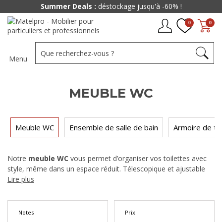
Summer Deals :
déstockage jusqu'à -60% !
0
0
Menu
MEUBLE WC
Meuble WC
Ensemble de salle de bain
Armoire de toi
Notre
meuble WC
vous permet d’organiser vos toilettes avec
style, même dans un espace réduit. Télescopique et ajustable
en hauteur, il se glisse au-dessus de la cuvette pour exploiter
Lire plus
chaque centimètre disponible. Un rangement discret et
fonctionnel, à partir de 150 €, qui transforme la pièce la plus
oubliée de la maison.
Notes
Prix