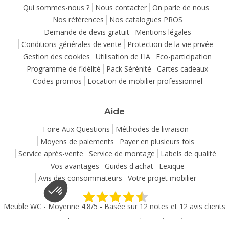
Qui sommes-nous ?
Nous contacter
On parle de nous
Nos références
Nos catalogues PROS
Demande de devis gratuit
Mentions légales
Conditions générales de vente
Protection de la vie privée
Gestion des cookies
Utilisation de l'IA
Eco-participation
nfort
Programme de fidélité
Pack Sérénité
Cartes cadeaux
visite
Codes promos
Location de mobilier professionnel
n de goût… pour nos
meubles
comme
ssez ce qui vous convient.
Aide
r vous offrir une expérience de
er un contenu et des annonces
Foire Aux Questions
Méthodes de livraison
citaires
Moyens de paiements
Payer en plusieurs fois
s de souci, vous pouvez ajuster vos
Service après-vente
Service de montage
Labels de qualité
Vos avantages
Guides d'achat
Lexique
fidentialité
Avis des consommateurs
Votre projet mobilier
ertifiés par
Meuble WC
- Moyenne
4.8
/
5
- Basée sur
12
notes et
12
avis clients
Copyright 2007-2026 - Tous droits réservés
Plateforme de Gestion du Consentement : Personnalisez vos Options
Axeptio consent