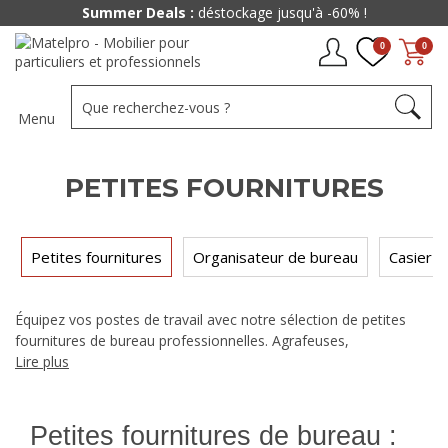
Summer Deals :
déstockage jusqu'à -60% !
0
0
Menu
PETITES FOURNITURES
Petites fournitures
Organisateur de bureau
Casier 
Équipez vos postes de travail avec notre sélection de petites
fournitures de bureau professionnelles. Agrafeuses,
perforatrices, dévidoirs, accessoires de classement : retrouvez
Lire plus
tout le petit matériel indispensable au bon fonctionnement de
vos espaces de travail.
Petites fournitures de bureau :