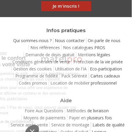
Je m'inscris !
Infos pratiques
Qui sommes-nous ?
Nous contacter
On parle de nous
Nos références
Nos catalogues PROS
Continuer sans accepter
Demande de devis gratuit
Mentions légales
Chez Matelpro, le confort
Conditions générales de vente
Protection de la vie privée
commence dès votre visite
Gestion des cookies
Utilisation de l'IA
Eco-participation
Le
confort
, c'est une question de goût… pour nos
meubles
comme
Programme de fidélité
Pack Sérénité
Cartes cadeaux
pour nos cookies ! Vous choisissez ce qui vous convient.
Codes promos
Location de mobilier professionnel
Nous utilisons des cookies pour vous offrir une expérience de
navigation moelleuse et afficher un contenu et des annonces
personnalisées à des fins publicitaires
Aide
Besoin de changer d’avis ? Pas de souci, vous pouvez ajuster vos
Foire Aux Questions
Méthodes de livraison
préférences à tout moment
Moyens de paiements
Payer en plusieurs fois
Consulter notre politique de confidentialité
Service après-vente
Service de montage
Labels de qualité
Vos avantages
Guides d'achat
Lexique
Consentements certifiés par