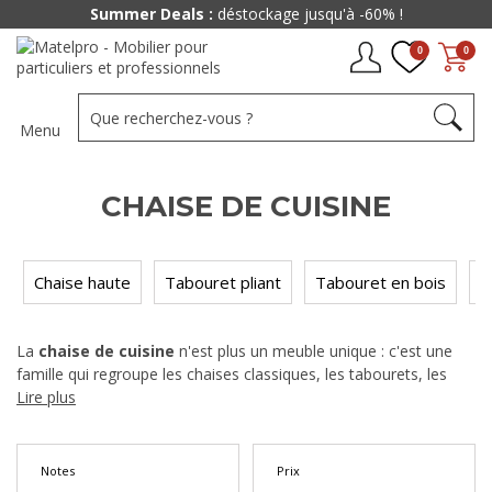
Summer Deals :
déstockage jusqu'à -60% !
0
0
Menu
CHAISE DE CUISINE
Chaise haute
Tabouret pliant
Tabouret en bois
T
La
chaise de cuisine
n'est plus un meuble unique : c'est une
famille qui regroupe les chaises classiques, les tabourets, les
chaises hautes pour îlots et snacks, et les bancs qui accueillent
Lire plus
toute la famille. Dans notre gamme, nous avons rassemblé plus
d'une cinquantaine de modèles dès 45 € pour équiper aussi bien
un coin repas compact qu'une cuisine ouverte avec bar.
Notes
Prix
Chaise confortable, tabouret design, banc pratique : nous vous