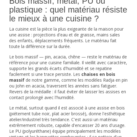
Bois massif, métal, PU ou
plastique : quel matériau résiste
le mieux à une cuisine ?
La cuisine est la pièce la plus exigeante de la maison pour
une assise : projections d'eau et de graisse, mains sales
des enfants, déplacements fréquents. Le matériau fait
toute la différence sur la durée.
Le bois massif — pin, acacia, chêne — reste le matériau de
référence pour une cuisine familiale. Il vieillit avec caractère,
supporte les grands écarts d'humidité et se repatine
facilement si une trace persiste. Les
chaises en bois
massif
de notre gamme, comme les modèles Radja en pin
ou John en acacia, traversent les années sans fatiguer.
Revers de la médaille : il faut éviter de laisser les assises en
contact prolongé avec l'humidité.
Le métal, surtout quand il est associé à une assise en bois
(piétement tube noir, plat acier brossé), donne l'esthétique
atelier/industriel très tendance. C'est aussi un matériau
extrêmement robuste, capable d'encaisser 20 ans d'usage.
Le PU (polyuréthane) équipe principalement les modèles
vintage et les banquettes rembourrées : il se nettoie d'un