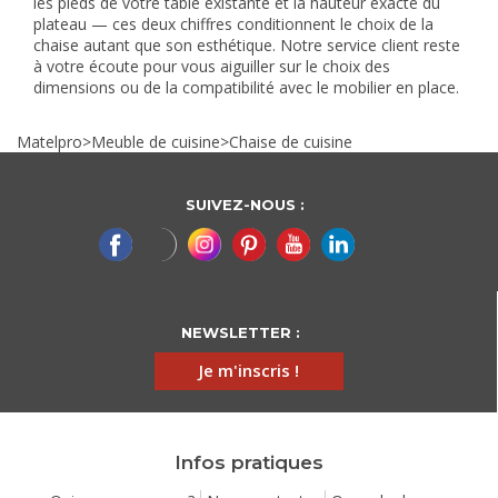
les pieds de votre table existante et la hauteur exacte du
plateau — ces deux chiffres conditionnent le choix de la
chaise autant que son esthétique. Notre service client reste
à votre écoute pour vous aiguiller sur le choix des
dimensions ou de la compatibilité avec le mobilier en place.
Matelpro
>
Meuble de cuisine
>
Chaise de cuisine
SUIVEZ-NOUS :
NEWSLETTER :
Je m'inscris !
Infos pratiques