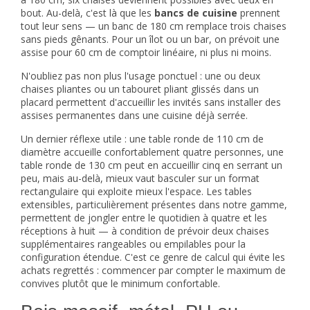
bout. Au-delà, c'est là que les
bancs de cuisine
prennent
tout leur sens — un banc de 180 cm remplace trois chaises
sans pieds gênants. Pour un îlot ou un bar, on prévoit une
assise pour 60 cm de comptoir linéaire, ni plus ni moins.
N'oubliez pas non plus l'usage ponctuel : une ou deux
chaises pliantes ou un
tabouret pliant
glissés dans un
placard permettent d'accueillir les invités sans installer des
assises permanentes dans une cuisine déjà serrée.
Un dernier réflexe utile : une table ronde de 110 cm de
diamètre accueille confortablement quatre personnes, une
table ronde de 130 cm peut en accueillir cinq en serrant un
peu, mais au-delà, mieux vaut basculer sur un format
rectangulaire qui exploite mieux l'espace. Les tables
extensibles, particulièrement présentes dans notre gamme,
permettent de jongler entre le quotidien à quatre et les
réceptions à huit — à condition de prévoir deux chaises
supplémentaires rangeables ou empilables pour la
configuration étendue. C'est ce genre de calcul qui évite les
achats regrettés : commencer par compter le maximum de
convives plutôt que le minimum confortable.