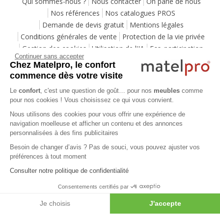
Qui sommes-nous ?
Nous contacter
On parle de nous
Nos références
Nos catalogues PROS
Demande de devis gratuit
Mentions légales
Conditions générales de vente
Protection de la vie privée
Gestion des cookies
Utilisation de l'IA
Eco-participation
Continuer sans accepter
Programme de fidélité
Pack Sérénité
Cartes cadeaux
Chez Matelpro, le confort
Codes promos
Location de mobilier professionnel
commence dès votre visite
Le
confort
, c'est une question de goût… pour nos
meubles
comme
pour nos cookies ! Vous choisissez ce qui vous convient.
Aide
Nous utilisons des cookies pour vous offrir une expérience de
Foire Aux Questions
Méthodes de livraison
navigation moelleuse et afficher un contenu et des annonces
Moyens de paiements
Payer en plusieurs fois
personnalisées à des fins publicitaires
Service après-vente
Service de montage
Labels de qualité
Besoin de changer d’avis ? Pas de souci, vous pouvez ajuster vos
Vos avantages
Guides d'achat
Lexique
préférences à tout moment
Avis des consommateurs
Votre projet mobilier
Consulter notre politique de confidentialité
Consentements certifiés par
Chaise de cuisine
- Moyenne
4.7
/
5
- Basée sur
123
notes et
123
avis
clients
Je choisis
J'accepte
Copyright 2007-2026 - Tous droits réservés
Plateforme de Gestion du Consentement : Personnalisez vos Options
Axeptio consent