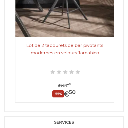
Lot de 2 tabourets de bar pivotants
Lot
modernes en velours Jamahico
99
469
€
50
211
€
-55%
SERVICES