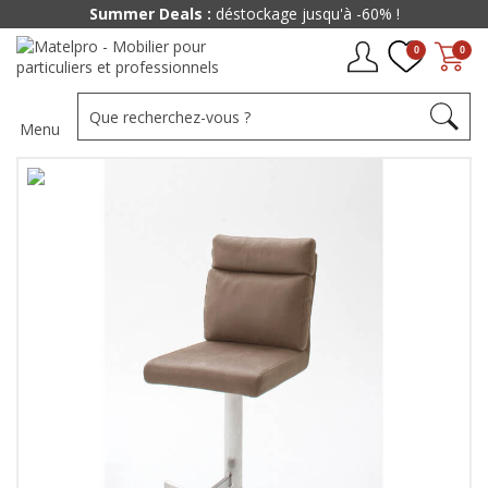
Summer Deals :
déstockage jusqu'à -60% !
0
0
Menu