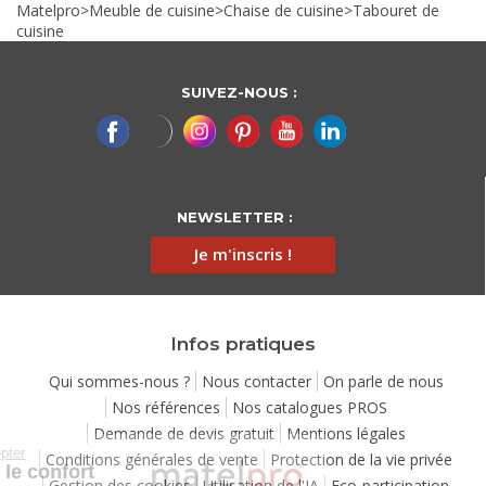
Matelpro
>
Meuble de cuisine
>
Chaise de cuisine
>
Tabouret de
cuisine
SUIVEZ-NOUS :
NEWSLETTER :
Je m'inscris !
Infos pratiques
Qui sommes-nous ?
Nous contacter
On parle de nous
Nos références
Nos catalogues PROS
Demande de devis gratuit
Mentions légales
Continuer sans accepter
Conditions générales de vente
Protection de la vie privée
Chez Matelpro, le confort
Gestion des cookies
Utilisation de l'IA
Eco-participation