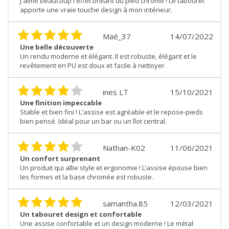
J'aime beaucoup l'effet brillant du pied chromé ! Le tabouret
apporte une vraie touche design à mon intérieur.
Maé_37
14/07/2022
Une belle découverte
Un rendu moderne et élégant. Il est robuste, élégant et le
revêtement en PU est doux et facile à nettoyer.
ines LT
15/10/2021
Une finition impeccable
Stable et bien fini ! L'assise est agréable et le repose-pieds
bien pensé. Idéal pour un bar ou un îlot central.
Nathan-K02
11/06/2021
Un confort surprenant
Un produit qui allie style et ergonomie ! L’assise épouse bien
les formes et la base chromée est robuste.
samantha.85
12/03/2021
Un tabouret design et confortable
Une assise confortable et un design moderne ! Le métal