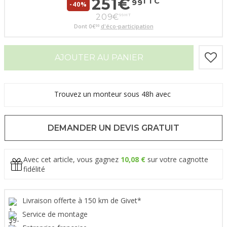
251
€
TTC
99
-40%
209
€
99
HT
Dont
0
€
d'éco-participation
00
AJOUTER AU PANIER
Trouvez un monteur sous 48h avec
DEMANDER UN DEVIS GRATUIT
Avec cet article, vous gagnez
10,08 €
sur votre cagnotte
fidélité
Livraison offerte à 150 km de Givet*
Service de montage