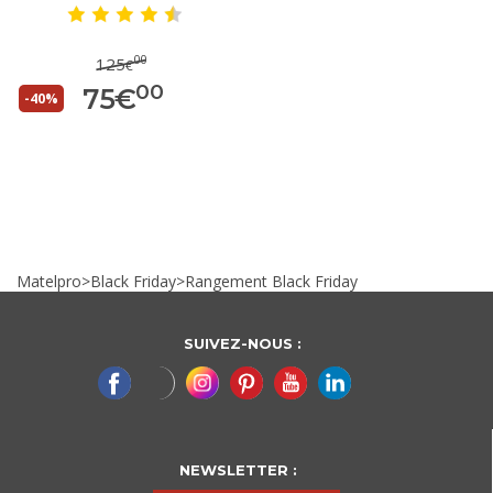
00
125
€
00
75
€
-40%
Matelpro
>
Black Friday
>
Rangement Black Friday
SUIVEZ-NOUS :
NEWSLETTER :