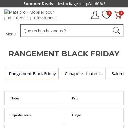
Summer Deals :
déstockage jusqu'à -60% !
0
0
Menu
RANGEMENT BLACK FRIDAY
Rangement Black Friday
Canapé et fauteuil...
Salon Bl
Notes
Prix
Expédié sous
Usage