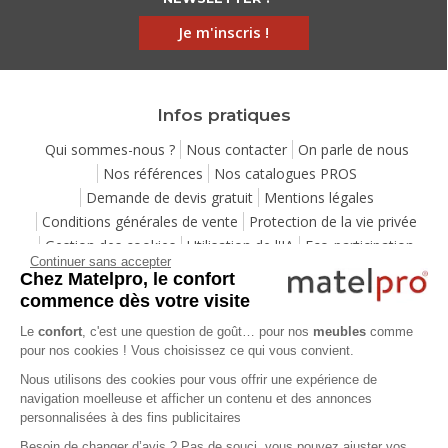
Je m'inscris !
Infos pratiques
Qui sommes-nous ?
Nous contacter
On parle de nous
Nos références
Nos catalogues PROS
Demande de devis gratuit
Mentions légales
Conditions générales de vente
Protection de la vie privée
Gestion des cookies
Utilisation de l'IA
Eco-participation
Continuer sans accepter
Programme de fidélité
Pack Sérénité
Cartes cadeaux
Chez Matelpro, le confort
Codes promos
Location de mobilier professionnel
commence dès votre visite
Le
confort
, c'est une question de goût… pour nos
meubles
comme
pour nos cookies ! Vous choisissez ce qui vous convient.
Aide
Nous utilisons des cookies pour vous offrir une expérience de
Foire Aux Questions
Méthodes de livraison
navigation moelleuse et afficher un contenu et des annonces
Moyens de paiements
Payer en plusieurs fois
personnalisées à des fins publicitaires
Service après-vente
Service de montage
Labels de qualité
Besoin de changer d’avis ? Pas de souci, vous pouvez ajuster vos