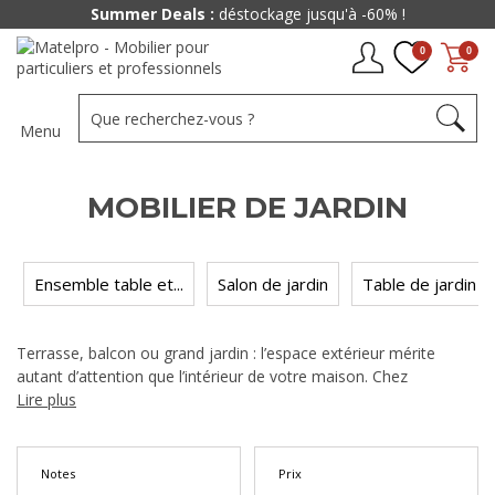
Summer Deals :
déstockage jusqu'à -60% !
0
0
Menu
MOBILIER DE JARDIN
Ensemble table et...
Salon de jardin
Table de jardin
Terrasse, balcon ou grand jardin : l’espace extérieur mérite
autant d’attention que l’intérieur de votre maison. Chez
Matelpro, nous avons réuni une gamme complète de
Lire plus
mobilier
de jardin
pour vous permettre d’aménager un véritable lieu de
vie en plein air — du salon de jardin au transat, en passant par
les tables, chaises et fauteuils d’extérieur. Que vous cherchiez un
Notes
Prix
coin repas pour recevoir vos proches ou un espace détente