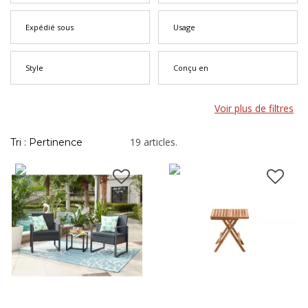
pour profiter du soleil, vous trouverez ici des meubles pensés
pour résister aux saisons et s’adapter à tous les styles
Expédié sous
Usage
d’aménagement.
Style
Conçu en
Voir plus de filtres
19 articles.
Tri : Pertinence