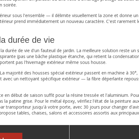
n soirée.
extérieur sous l'ensemble — il délimite visuellement la zone et donne u
 l'extérieur prend immédiatement un nouveau caractère. C'est rarement l
la durée de vie
la durée de vie d'un fauteuil de jardin. La meilleure solution reste un s
rante (pas une bâche plastique étanche, qui retient la condensation) l
portent pas l'hivernage extérieur même sous housse.
 La majorité des housses spécial extérieur passent en machine à 30°, à 
ent avec un nettoyant spécifique extérieur — la fibre déperlante repou
en début de saison suffit pour la résine tressée et l'aluminium. Pour 
s la patine grise. Pour le métal époxy, vérifiez l'état de la peinture
par transporteur jusqu'à votre porte, avec 30 jours pour changer d'avi
ropose tables, chaises, salons et accessoires assortis aux principaux