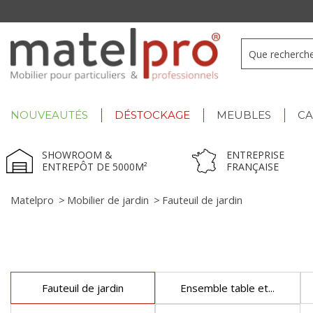
+33 3 66 722 898
- Lu-Ve : 9h-12h30/13h30-17h
NOUVEAUTÉS
DÉSTOCKAGE
MEUBLES
C
SHOWROOM &
ENTREPRISE
ENTREPÔT DE 5000M²
FRANÇAISE
Matelpro
>
Mobilier de jardin
>
Fauteuil de jardin
Fauteuil de jardin
Ensemble table et...