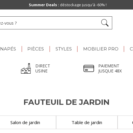
Summer Deals :
déstockage jusqu'à -60% !
ANAPÉS
PIÈCES
STYLES
MOBILIER PRO
C
DIRECT
PAIEMENT
USINE
JUSQUE 48X
FAUTEUIL DE JARDIN
Salon de jardin
Table de jardin