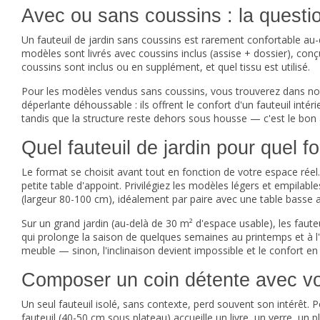
Avec ou sans coussins : la questi
Un fauteuil de jardin sans coussins est rarement confortable au
modèles sont livrés avec coussins inclus (assise + dossier), conç
coussins sont inclus ou en supplément, et quel tissu est utilisé.
Pour les modèles vendus sans coussins, vous trouverez dans n
déperlante déhoussable : ils offrent le confort d'un fauteuil intér
tandis que la structure reste dehors sous housse — c'est le bon a
Quel fauteuil de jardin pour quel f
Le format se choisit avant tout en fonction de votre espace réel
petite table d'appoint. Privilégiez les modèles légers et empilab
(largeur 80-100 cm), idéalement par paire avec une table basse a
Sur un grand jardin (au-delà de 30 m² d'espace usable), les faute
qui prolonge la saison de quelques semaines au printemps et à l'
meuble — sinon, l'inclinaison devient impossible et le confort en 
Composer un coin détente avec votr
Un seul fauteuil isolé, sans contexte, perd souvent son intérêt.
fauteuil (40-50 cm sous plateau) accueille un livre, un verre, un p