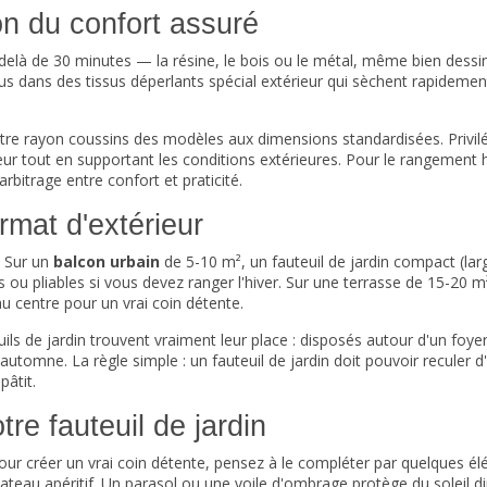
on du confort assuré
-delà de 30 minutes — la résine, le bois ou le métal, même bien dessi
us dans des tissus déperlants spécial extérieur qui sèchent rapidement 
otre rayon
coussins
des modèles aux dimensions standardisées. Privil
ieur tout en supportant les conditions extérieures. Pour le rangement hiv
rbitrage entre confort et praticité.
ormat d'extérieur
. Sur un
balcon urbain
de 5-10 m², un fauteuil de jardin compact (lar
les ou pliables si vous devez ranger l'hiver. Sur une terrasse de 15-2
u centre pour un vrai coin détente.
uils de jardin trouvent vraiment leur place : disposés autour d'un foye
automne. La règle simple : un fauteuil de jardin doit pouvoir reculer 
pâtit.
e fauteuil de jardin
 Pour créer un vrai coin détente, pensez à le compléter par quelques é
lateau apéritif. Un parasol ou une voile d'ombrage protège du soleil dire