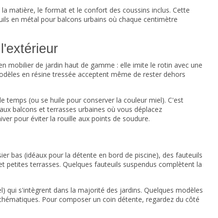
 matière, le format et le confort des coussins inclus. Cette
uils en métal pour balcons urbains où chaque centimètre
l'extérieur
n mobilier de jardin haut de gamme : elle imite le rotin avec une
 modèles en résine tressée acceptent même de rester dehors
c le temps (ou se huile pour conserver la couleur miel). C'est
t aux balcons et terrasses urbaines où vous déplacez
er pour éviter la rouille aux points de soudure.
 bas (idéaux pour la détente en bord de piscine), des fauteuils
 et petites terrasses. Quelques fauteuils suspendus complètent la
el) qui s'intègrent dans la majorité des jardins. Quelques modèles
us thématiques. Pour composer un coin détente, regardez du côté