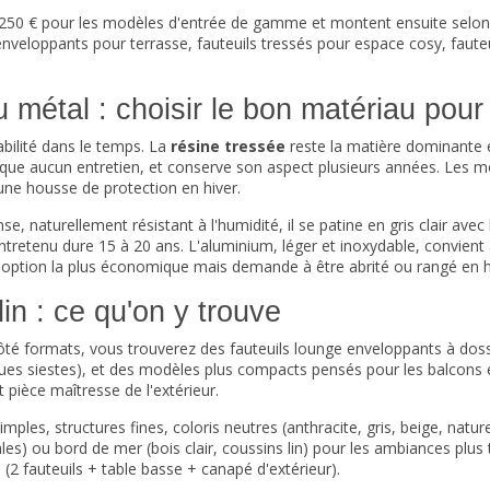
 250 € pour les modèles d'entrée de gamme et montent ensuite selon la
nveloppants pour terrasse, fauteuils tressés pour espace cosy, faute
métal : choisir le bon matériau pour 
abilité dans le temps. La
résine tressée
reste la matière dominante e
resque aucun entretien, et conserve son aspect plusieurs années. Les
 une housse de protection en hiver.
se, naturellement résistant à l'humidité, il se patine en gris clair ave
entretenu dure 15 à 20 ans. L'aluminium, léger et inoxydable, convien
l'option la plus économique mais demande à être abrité ou rangé en hiv
din : ce qu'on y trouve
 formats, vous trouverez des fauteuils lounge enveloppants à dossier
longues siestes), et des modèles plus compacts pensés pour les balcons
 pièce maîtresse de l'extérieur.
les, structures fines, coloris neutres (anthracite, gris, beige, natur
es) ou bord de mer (bois clair, coussins lin) pour les ambiances pl
2 fauteuils + table basse + canapé d'extérieur).