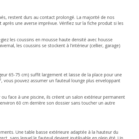
nés, restent durs au contact prolongé. La majorité de nos
après une averse imprévue. Vérifiez sur la fiche produit si les
égiez les coussins en mousse haute densité avec housse
ernal, les coussins se stockent à l'intérieur (cellier, garage)
geur 65-75 cm) suffit largement et laisse de la place pour une
0 m², vous pouvez assumer un fauteuil lounge plus enveloppant
r ou face à une piscine, ils créent un salon extérieur permanent
d'environ 60 cm derrière son dossier sans toucher un autre
léments. Une table basse extérieure adaptée à la hauteur du
ct, sans lequel le fauteuil devient inutilisable en plein été. Un