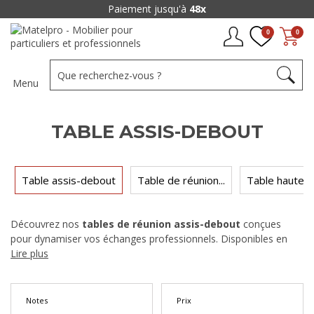
Paiement jusqu'à
48x
0
0
Menu
TABLE ASSIS-DEBOUT
Table assis-debout
Table de réunion...
Table haute d
Découvrez nos
tables de réunion assis-debout
conçues
pour dynamiser vos échanges professionnels. Disponibles en
format rond, carré et rectangulaire, elles s'intègrent dans toutes
Lire plus
les configurations de salle dès moins de 300 €. Une solution
adoptée par un nombre croissant d'entreprises pour raccourcir
les réunions et stimuler la participation.
Notes
Prix