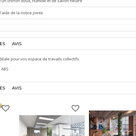
d'un chiffon doux, humide et de savon neutre
aide de la notice jointe
ES
AVIS
éale pour vos espace de travails collectifs.
s ABS
ES
AVIS