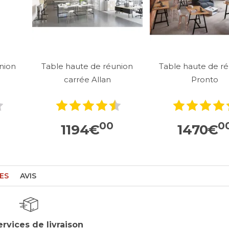
nion
Table haute de réunion
Table haute de r
carrée Allan
Pronto
00
0
1194
€
1470
€
ES
AVIS
ervices de livraison