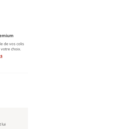
remium
e de vos colis
 votre choix.
us
 lui