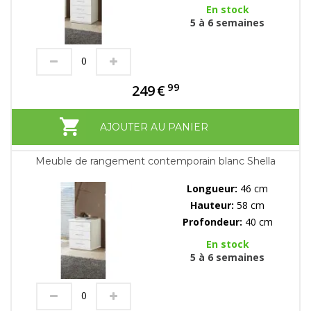
En stock
5 à 6 semaines
99
249
€
AJOUTER AU PANIER
Meuble de rangement contemporain blanc Shella
Longueur:
46 cm
Hauteur:
58 cm
Profondeur:
40 cm
En stock
5 à 6 semaines