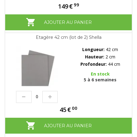
99
149
€
AJOUTER AU PANIER
Etagère 42 cm (lot de 2) Shella
Longueur:
42 cm
Hauteur:
2 cm
Profondeur:
44 cm
En stock
5 à 6 semaines
00
45
€
AJOUTER AU PANIER