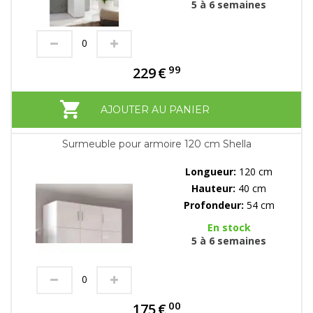
5 à 6 semaines
99
229
€
AJOUTER AU PANIER
Surmeuble pour armoire 120 cm Shella
Longueur:
120 cm
Hauteur:
40 cm
Profondeur:
54 cm
En stock
5 à 6 semaines
00
175
€