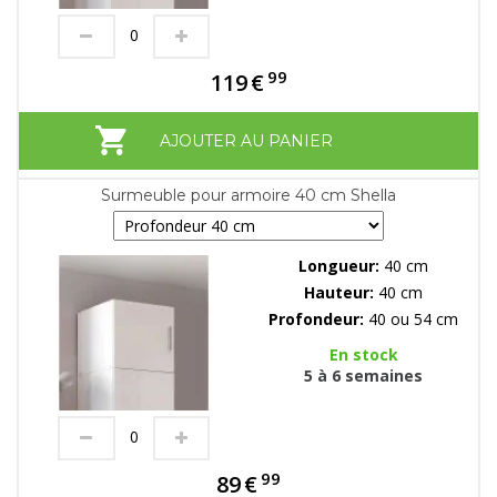
99
119
€
AJOUTER AU PANIER
Surmeuble pour armoire 40 cm Shella
Longueur:
40 cm
Hauteur:
40 cm
Profondeur:
40 ou 54 cm
En stock
5 à 6 semaines
99
89
€