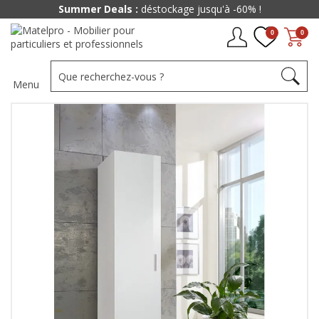
Summer Deals :
déstockage jusqu'à -60% !
0
0
Menu