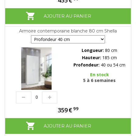
455
€
AJOUTER AU PANIER
Armoire contemporaine blanche 80 cm Shella
Longueur:
80 cm
Hauteur:
185 cm
Profondeur:
40 ou 54 cm
En stock
5 à 6 semaines
99
359
€
AJOUTER AU PANIER