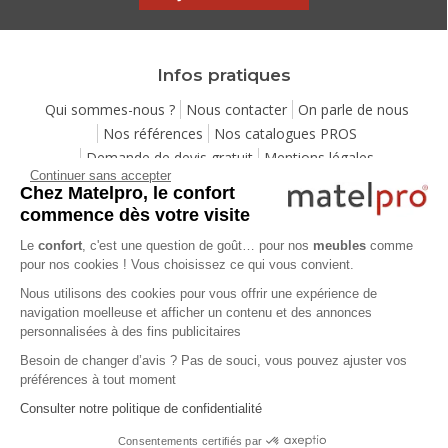
Infos pratiques
Qui sommes-nous ?
Nous contacter
On parle de nous
Nos références
Nos catalogues PROS
Demande de devis gratuit
Mentions légales
Continuer sans accepter
Conditions générales de vente
Protection de la vie privée
Chez Matelpro, le confort
Gestion des cookies
Utilisation de l'IA
Eco-participation
commence dès votre visite
Ensemble pour la planète
Programme de fidélité
Le
confort
, c'est une question de goût… pour nos
meubles
comme
Pack Sérénité
Cartes cadeaux
Codes promos
pour nos cookies ! Vous choisissez ce qui vous convient.
Location de mobilier professionnel
Nous utilisons des cookies pour vous offrir une expérience de
navigation moelleuse et afficher un contenu et des annonces
personnalisées à des fins publicitaires
Aide
Besoin de changer d’avis ? Pas de souci, vous pouvez ajuster vos
Foire Aux Questions
Méthodes de livraison
préférences à tout moment
Moyens de paiements
Payer en plusieurs fois
Consulter notre politique de confidentialité
Service après-vente
Service de montage
Labels de qualité
Vos avantages
Guides d'achat
Lexique
Consentements certifiés par