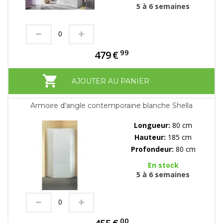
5 à 6 semaines
99
479
€
AJOUTER AU PANIER
Armoire d'angle contemporaine blanche Shella
Longueur:
80 cm
Hauteur:
185 cm
Profondeur:
80 cm
En stock
5 à 6 semaines
00