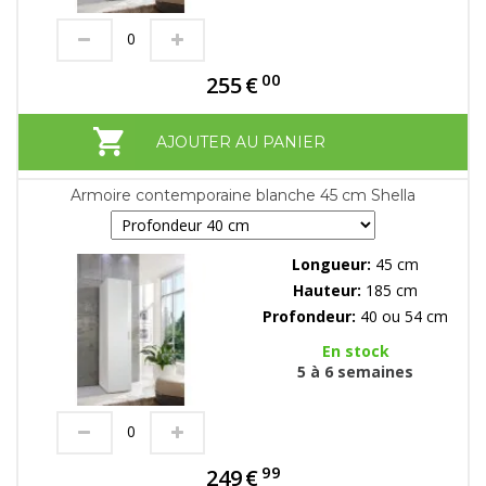
00
255
€
AJOUTER AU PANIER
Armoire contemporaine blanche 45 cm Shella
Longueur:
45 cm
Hauteur:
185 cm
Profondeur:
40 ou 54 cm
En stock
5 à 6 semaines
99
249
€