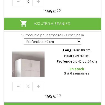
00
195
€
AJOUTER AU PANIER
Surmeuble pour armoire 80 cm Shella
Longueur:
80 cm
Hauteur:
40 cm
Profondeur:
40 ou 54 cm
En stock
5 à 6 semaines
00
195
€