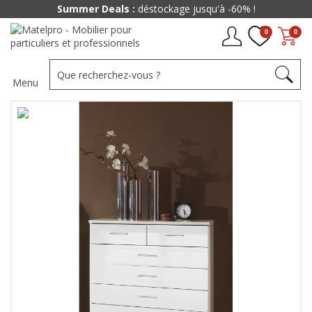
Summer Deals :
déstockage jusqu'à -60% !
0
0
Menu