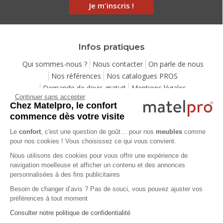
Je m'inscris !
Infos pratiques
Qui sommes-nous ?
Nous contacter
On parle de nous
Nos références
Nos catalogues PROS
Demande de devis gratuit
Mentions légales
Continuer sans accepter
Conditions générales de vente
Protection de la vie privée
Chez Matelpro, le confort
Gestion des cookies
Utilisation de l'IA
Eco-participation
commence dès votre visite
Ensemble pour la planète
Programme de fidélité
Le
confort
, c'est une question de goût… pour nos
meubles
comme
Pack Sérénité
Cartes cadeaux
Codes promos
pour nos cookies ! Vous choisissez ce qui vous convient.
Location de mobilier professionnel
Nous utilisons des cookies pour vous offrir une expérience de
navigation moelleuse et afficher un contenu et des annonces
personnalisées à des fins publicitaires
Aide
Besoin de changer d’avis ? Pas de souci, vous pouvez ajuster vos
Foire Aux Questions
Méthodes de livraison
préférences à tout moment
Moyens de paiements
Payer en plusieurs fois
Consulter notre politique de confidentialité
Service après-vente
Service de montage
Labels de qualité