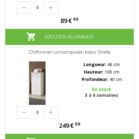
99
89
€
AJOUTER AU PANIER
Chiffonnier contemporain blanc Shella
Longueur:
46 cm
Hauteur:
106 cm
Profondeur:
40 cm
En stock
5 à 6 semaines
99
249
€