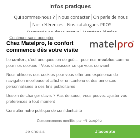
Infos pratiques
Qui sommes-nous ?
Nous contacter
On parle de nous
Nos références
Nos catalogues PROS
Demande de devis gratuit
Mentions légales
Continuer sans accepter
Conditions générales de vente
Protection de la vie privée
Chez Matelpro, le confort
Gestion des cookies
Eco-participation
commence dès votre visite
Ensemble pour la planète
Programme de fidélité
Le
confort
, c'est une question de goût… pour nos
meubles
comme
Pack Sérénité
Cartes cadeaux
Codes promos
pour nos cookies ! Vous choisissez ce qui vous convient.
Location de mobilier professionnel
Nous utilisons des cookies pour vous offrir une expérience de
navigation moelleuse et afficher un contenu et des annonces
personnalisées à des fins publicitaires
Aide
Besoin de changer d’avis ? Pas de souci, vous pouvez ajuster vos
Foire Aux Questions
Méthodes de livraison
préférences à tout moment
Moyens de paiements
Payer en plusieurs fois
Consulter notre politique de confidentialité
Service après-vente
Service de montage
Labels de qualité
Vos avantages
Guides d'achat
Lexique
Consentements certifiés par
Avis des consommateurs
Votre projet mobilier
Je choisis
J'accepte
Copyright 2007-2026 - Tous droits réservés