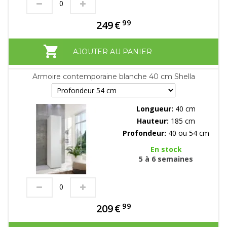
99
249
€
AJOUTER AU PANIER
Armoire contemporaine blanche 40 cm Shella
Longueur:
40 cm
Hauteur:
185 cm
Profondeur:
40 ou 54 cm
En stock
5 à 6 semaines
99
209
€