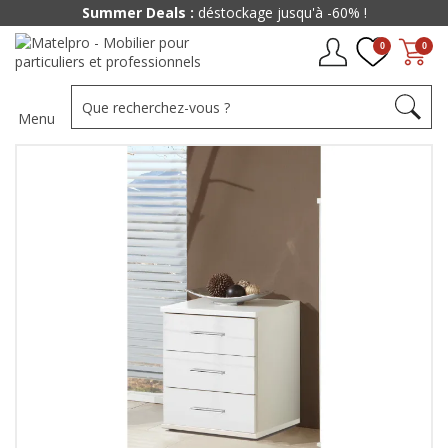
Summer Deals :
déstockage jusqu'à -60% !
0
0
Menu