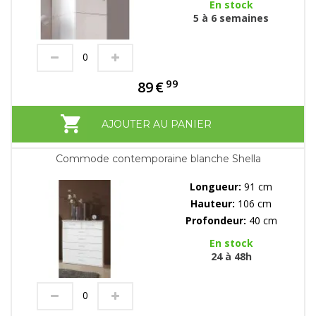
En stock
5 à 6 semaines
99
89
€
AJOUTER AU PANIER
Commode contemporaine blanche Shella
Longueur:
91 cm
Hauteur:
106 cm
Profondeur:
40 cm
En stock
24 à 48h