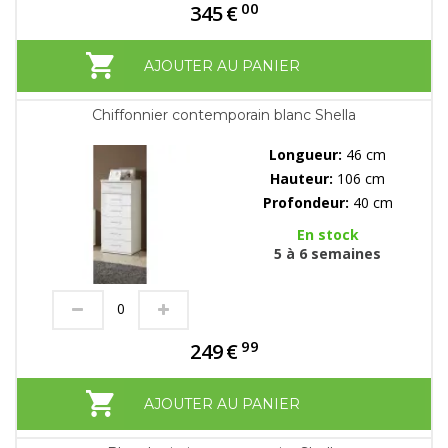
00
345
€
AJOUTER AU PANIER
Chiffonnier contemporain blanc Shella
Longueur:
46 cm
Hauteur:
106 cm
Profondeur:
40 cm
En stock
5 à 6 semaines
99
249
€
AJOUTER AU PANIER