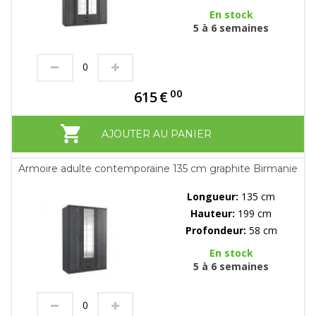
En stock
5 à 6 semaines
00
615
€
AJOUTER AU PANIER
Armoire adulte contemporaine 135 cm graphite Birmanie
Longueur:
135 cm
Hauteur:
199 cm
Profondeur:
58 cm
En stock
5 à 6 semaines