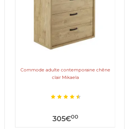
Commode adulte contemporaine chêne
C
clair Mikaela
00
305
€