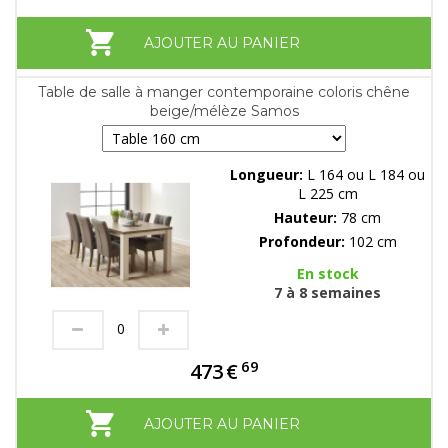
AJOUTER AU PANIER
Table de salle à manger contemporaine coloris chêne
beige/mélèze Samos
Longueur:
L 164 ou L 184 ou
L 225 cm
Hauteur:
78 cm
Profondeur:
102 cm
En stock
7 à 8 semaines
69
473
€
AJOUTER AU PANIER