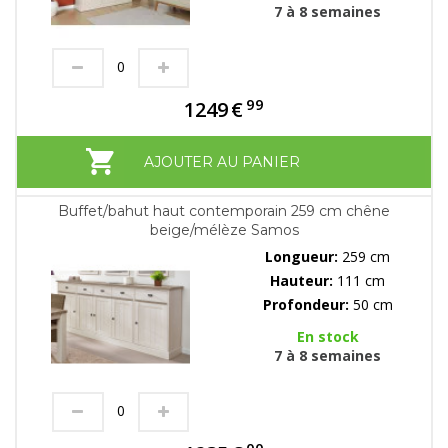
7 à 8 semaines
99
1249
€
AJOUTER AU PANIER
Buffet/bahut haut contemporain 259 cm chêne
beige/mélèze Samos
Longueur:
259 cm
Hauteur:
111 cm
Profondeur:
50 cm
En stock
7 à 8 semaines
00