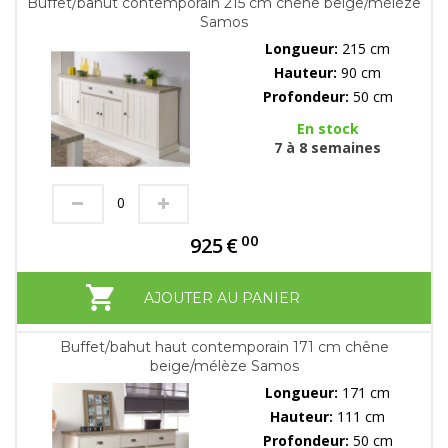
Buffet/bahut contemporain 215 cm chêne beige/mélèze
Samos
Longueur:
215 cm
Hauteur:
90 cm
Profondeur:
50 cm
En stock
7 à 8 semaines
00
925
€
AJOUTER AU PANIER
Buffet/bahut haut contemporain 171 cm chêne
beige/mélèze Samos
Longueur:
171 cm
Hauteur:
111 cm
Profondeur:
50 cm