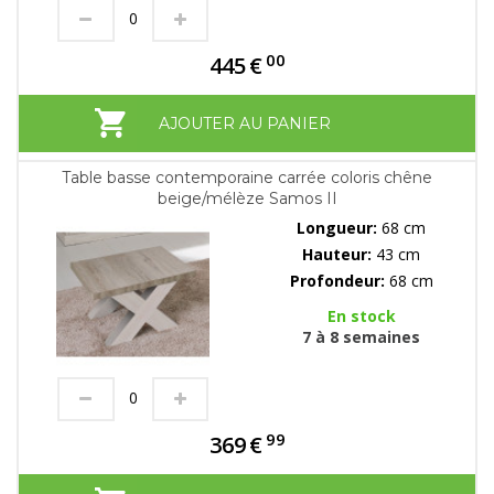
00
445
€
AJOUTER AU PANIER
Table basse contemporaine carrée coloris chêne
beige/mélèze Samos II
Longueur:
68 cm
Hauteur:
43 cm
Profondeur:
68 cm
En stock
7 à 8 semaines
99
369
€