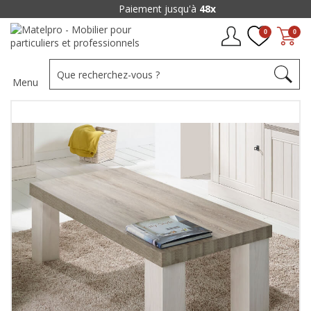
Paiement jusqu'à
48x
0
0
Menu