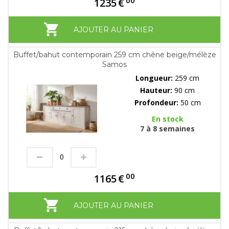
1235
€
AJOUTER AU PANIER
Buffet/bahut contemporain 259 cm chêne beige/mélèze
Samos
Longueur:
259 cm
Hauteur:
90 cm
Profondeur:
50 cm
En stock
7 à 8 semaines
00
1165
€
AJOUTER AU PANIER