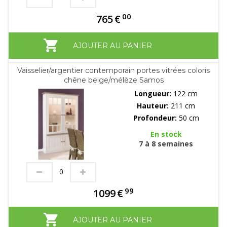
00
765
€
AJOUTER AU PANIER
Vaisselier/argentier contemporain portes vitrées coloris
chêne beige/mélèze Samos
Longueur:
122 cm
Hauteur:
211 cm
Profondeur:
50 cm
En stock
7 à 8 semaines
99
1099
€
AJOUTER AU PANIER