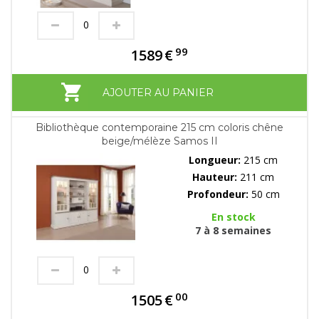
99
1589
€
AJOUTER AU PANIER
Bibliothèque contemporaine 215 cm coloris chêne
beige/mélèze Samos II
Longueur:
215 cm
Hauteur:
211 cm
Profondeur:
50 cm
En stock
7 à 8 semaines
00
1505
€