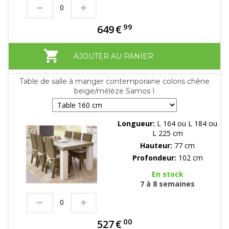
99
649
€
AJOUTER AU PANIER
Table de salle à manger contemporaine coloris chêne
beige/mélèze Samos I
Longueur:
L 164 ou L 184 ou
L 225 cm
Hauteur:
77 cm
Profondeur:
102 cm
En stock
7 à 8 semaines
00
527
€