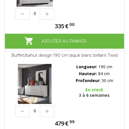
00
335
€
AJOUTER AU PANIER
Buffet/bahut design 190 cm laqué blanc brillant Twist
Longueur:
190 cm
Hauteur:
84 cm
Profondeur:
50 cm
En stock
3 à 6 semaines
99
479
€