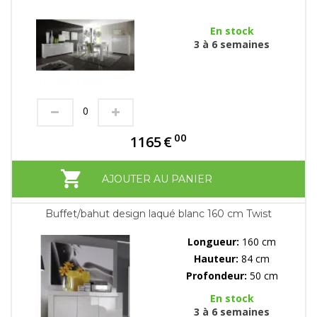
En stock
3 à 6 semaines
00
1165
€
AJOUTER AU PANIER
Buffet/bahut design laqué blanc 160 cm Twist
Longueur:
160 cm
Hauteur:
84 cm
Profondeur:
50 cm
En stock
3 à 6 semaines