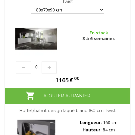
Twist
En stock
3 à 6 semaines
00
1165
€
AJOUTER AU PANIER
Buffet/bahut design laqué blanc 160 cm Twist
Longueur:
160 cm
Hauteur:
84 cm