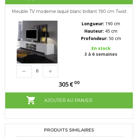
Meuble TV moderne laqué blanc brillant 190 cm Twist
Longueur:
190 cm
Hauteur:
45 cm
Profondeur:
50 cm
En stock
3 à 6 semaines
00
305
€
AJOUTER AU PANIER
PRODUITS SIMILAIRES