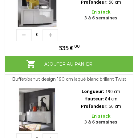
Profondeur:
50 cm
En stock
3 à 6 semaines
00
335
€
AJOUTER AU PANIER
Buffet/bahut design 190 cm laqué blanc brillant Twist
Longueur:
190 cm
Hauteur:
84 cm
Profondeur:
50 cm
En stock
3 à 6 semaines