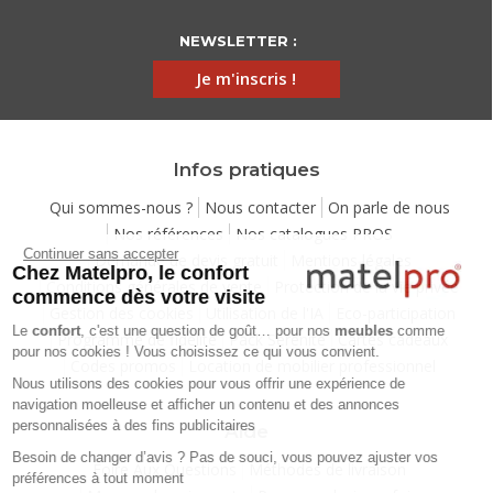
NEWSLETTER :
Je m'inscris !
Infos pratiques
Qui sommes-nous ?
Nous contacter
On parle de nous
Nos références
Nos catalogues PROS
Continuer sans accepter
Demande de devis gratuit
Mentions légales
Chez Matelpro, le confort
Conditions générales de vente
Protection de la vie privée
commence dès votre visite
Gestion des cookies
Utilisation de l'IA
Eco-participation
Le
confort
, c'est une question de goût… pour nos
meubles
comme
Programme de fidélité
Pack Sérénité
Cartes cadeaux
pour nos cookies ! Vous choisissez ce qui vous convient.
Codes promos
Location de mobilier professionnel
Nous utilisons des cookies pour vous offrir une expérience de
navigation moelleuse et afficher un contenu et des annonces
personnalisées à des fins publicitaires
Aide
Besoin de changer d’avis ? Pas de souci, vous pouvez ajuster vos
Foire Aux Questions
Méthodes de livraison
préférences à tout moment