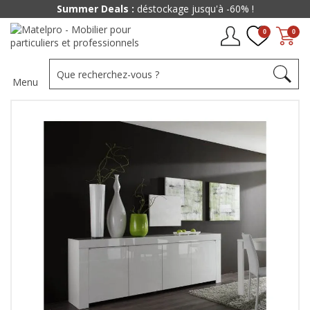
Summer Deals :
déstockage jusqu'à -60% !
0
0
Menu