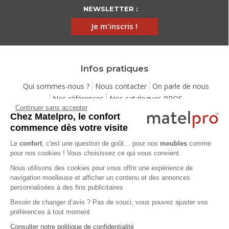
NEWSLETTER :
Je m'inscris !
Infos pratiques
Qui sommes-nous ?
Nous contacter
On parle de nous
Nos références
Nos catalogues PROS
Continuer sans accepter
Demande de devis gratuit
Mentions légales
Chez Matelpro, le confort
Conditions générales de vente
Protection de la vie privée
commence dès votre visite
Gestion des cookies
Utilisation de l'IA
Eco-participation
Le
confort
, c'est une question de goût… pour nos
meubles
comme
Programme de fidélité
Pack Sérénité
Cartes cadeaux
pour nos cookies ! Vous choisissez ce qui vous convient.
Codes promos
Location de mobilier professionnel
Nous utilisons des cookies pour vous offrir une expérience de
navigation moelleuse et afficher un contenu et des annonces
personnalisées à des fins publicitaires
Aide
Besoin de changer d’avis ? Pas de souci, vous pouvez ajuster vos
Foire Aux Questions
Méthodes de livraison
préférences à tout moment
Moyens de paiements
Payer en plusieurs fois
Consulter notre politique de confidentialité