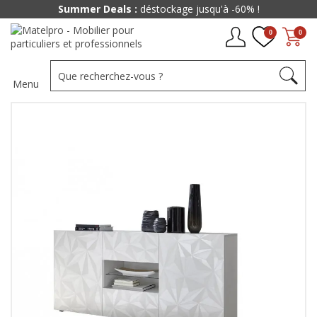
Summer Deals :
déstockage jusqu'à -60% !
0
0
Menu