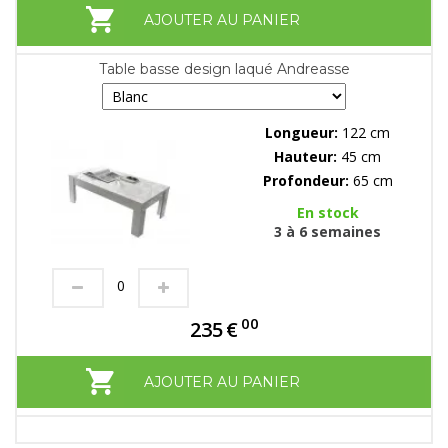
AJOUTER AU PANIER
Table basse design laqué Andreasse
Longueur:
122 cm
Hauteur:
45 cm
Profondeur:
65 cm
En stock
3 à 6 semaines
00
235
€
AJOUTER AU PANIER