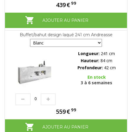
99
439
€
AJOUTER AU PANIER
Buffet/bahut design laqué 241 cm Andreasse
Longueur:
241 cm
Hauteur:
84 cm
Profondeur:
42 cm
En stock
3 à 6 semaines
99
559
€
AJOUTER AU PANIER