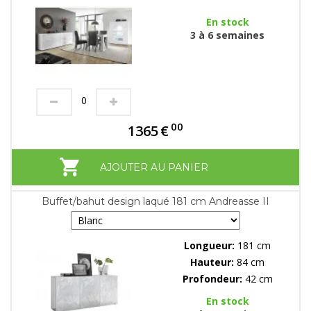
En stock
3 à 6 semaines
00
1365
€
AJOUTER AU PANIER
Buffet/bahut design laqué 181 cm Andreasse II
Longueur:
181 cm
Hauteur:
84 cm
Profondeur:
42 cm
En stock