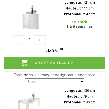
Longueur:
121 cm
Hauteur:
111 cm
Profondeur:
42 cm
En stock
3 à 6 semaines
00
325
€
AJOUTER AU PANIER
Table de salle à manger design laqué Andreasse
Longueur:
180 cm
Hauteur:
79 cm
Profondeur:
90 cm