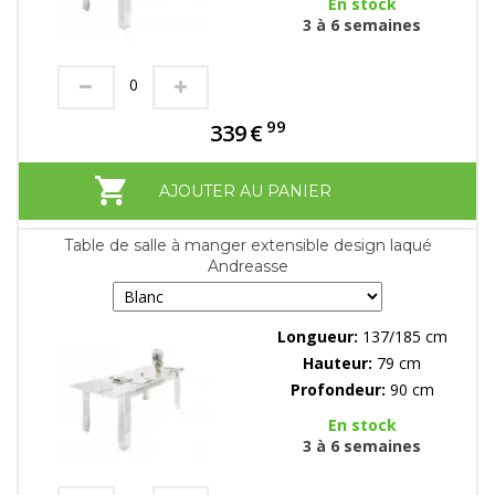
En stock
3 à 6 semaines
99
339
€
AJOUTER AU PANIER
Table de salle à manger extensible design laqué
Andreasse
Longueur:
137/185 cm
Hauteur:
79 cm
Profondeur:
90 cm
En stock
3 à 6 semaines