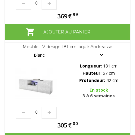
99
369
€
AJOUTER AU PANIER
Meuble TV design 181 cm laqué Andreasse
Longueur:
181 cm
Hauteur:
57 cm
Profondeur:
42 cm
En stock
3 à 6 semaines
00
305
€