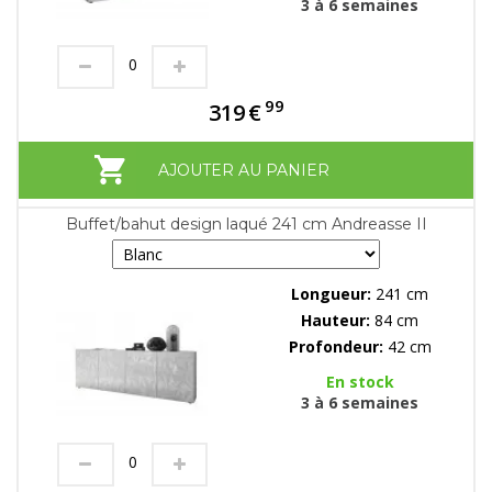
3 à 6 semaines
99
319
€
AJOUTER AU PANIER
Buffet/bahut design laqué 241 cm Andreasse II
Longueur:
241 cm
Hauteur:
84 cm
Profondeur:
42 cm
En stock
3 à 6 semaines