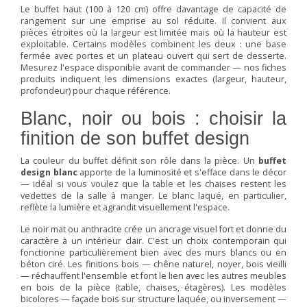
Le buffet haut (100 à 120 cm) offre davantage de capacité de
rangement sur une emprise au sol réduite. Il convient aux
pièces étroites où la largeur est limitée mais où la hauteur est
exploitable. Certains modèles combinent les deux : une base
fermée avec portes et un plateau ouvert qui sert de desserte.
Mesurez l'espace disponible avant de commander — nos fiches
produits indiquent les dimensions exactes (largeur, hauteur,
profondeur) pour chaque référence.
Blanc, noir ou bois : choisir la
finition de son buffet design
La couleur du buffet définit son rôle dans la pièce. Un
buffet
design blanc
apporte de la luminosité et s'efface dans le décor
— idéal si vous voulez que la table et les chaises restent les
vedettes de la salle à manger. Le blanc laqué, en particulier,
reflète la lumière et agrandit visuellement l'espace.
Le noir mat ou anthracite crée un ancrage visuel fort et donne du
caractère à un intérieur clair. C'est un choix contemporain qui
fonctionne particulièrement bien avec des murs blancs ou en
béton ciré. Les finitions bois — chêne naturel, noyer, bois vieilli
— réchauffent l'ensemble et font le lien avec les autres meubles
en bois de la pièce (table, chaises, étagères). Les modèles
bicolores — façade bois sur structure laquée, ou inversement —