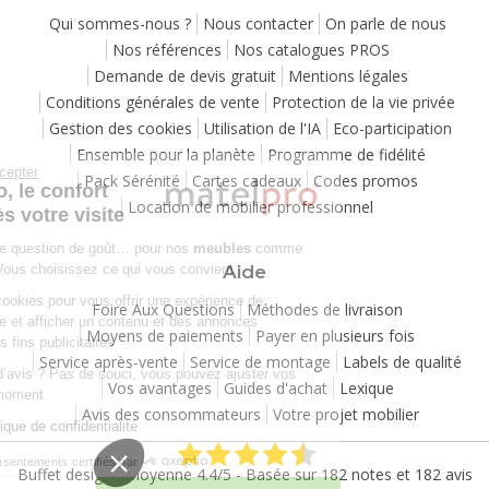
Qui sommes-nous ?
Nous contacter
On parle de nous
Nos références
Nos catalogues PROS
Demande de devis gratuit
Mentions légales
Conditions générales de vente
Protection de la vie privée
Gestion des cookies
Utilisation de l'IA
Eco-participation
Ensemble pour la planète
Programme de fidélité
Continuer sans accepter
Pack Sérénité
Cartes cadeaux
Codes promos
Chez Matelpro, le confort
Location de mobilier professionnel
commence dès votre visite
Le
confort
, c'est une question de goût… pour nos
meubles
comme
pour nos cookies ! Vous choisissez ce qui vous convient.
Aide
Nous utilisons des cookies pour vous offrir une expérience de
Foire Aux Questions
Méthodes de livraison
navigation moelleuse et afficher un contenu et des annonces
Moyens de paiements
Payer en plusieurs fois
personnalisées à des fins publicitaires
Service après-vente
Service de montage
Labels de qualité
Besoin de changer d’avis ? Pas de souci, vous pouvez ajuster vos
Vos avantages
Guides d'achat
Lexique
préférences à tout moment
Avis des consommateurs
Votre projet mobilier
Consulter notre politique de confidentialité
Consentements certifiés par
Buffet design
- Moyenne
4.4
/
5
- Basée sur
182
notes et
182
avis