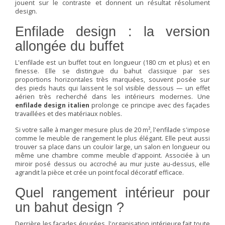
jouent sur le contraste et donnent un résultat résolument
design.
Enfilade design : la version
allongée du buffet
L'enfilade est un buffet tout en longueur (180 cm et plus) et en
finesse. Elle se distingue du bahut classique par ses
proportions horizontales très marquées, souvent posée sur
des pieds hauts qui laissent le sol visible dessous — un effet
aérien très recherché dans les intérieurs modernes. Une
enfilade design italien
prolonge ce principe avec des façades
travaillées et des matériaux nobles.
Si votre salle à manger mesure plus de 20 m², l'enfilade s'impose
comme le meuble de rangement le plus élégant. Elle peut aussi
trouver sa place dans un couloir large, un salon en longueur ou
même une chambre comme meuble d'appoint. Associée à un
miroir posé dessus ou accroché au mur juste au-dessus, elle
agrandit la pièce et crée un point focal décoratif efficace.
Quel rangement intérieur pour
un bahut design ?
Derrière les façades épurées, l'organisation intérieure fait toute