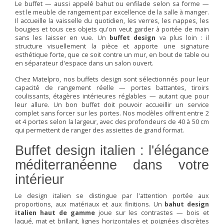
Le buffet — aussi appelé bahut ou enfilade selon sa forme —
est le meuble de rangement par excellence de la salle à manger.
Il accueille la vaisselle du quotidien, les verres, les nappes, les
bougies et tous ces objets qu'on veut garder à portée de main
sans les laisser en vue. Un
buffet design
va plus loin : il
structure visuellement la pièce et apporte une signature
esthétique forte, que ce soit contre un mur, en bout de table ou
en séparateur d'espace dans un salon ouvert.
Chez Matelpro, nos buffets design sont sélectionnés pour leur
capacité de rangement réelle — portes battantes, tiroirs
coulissants, étagères intérieures réglables — autant que pour
leur allure. Un bon buffet doit pouvoir accueillir un service
complet sans forcer sur les portes. Nos modèles offrent entre 2
et 4 portes selon la largeur, avec des profondeurs de 40 à 50 cm
qui permettent de ranger des assiettes de grand format.
Buffet design italien : l'élégance
méditerranéenne dans votre
intérieur
Le design italien se distingue par l'attention portée aux
proportions, aux matériaux et aux finitions. Un
bahut design
italien haut de gamme
joue sur les contrastes — bois et
laqué, mat et brillant, lignes horizontales et poignées discrètes