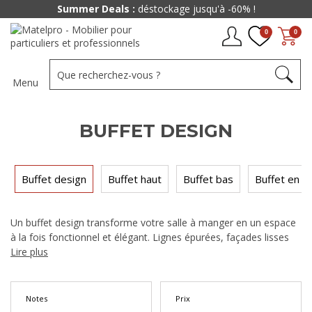
Summer Deals :
déstockage jusqu'à -60% !
0
0
Menu
BUFFET DESIGN
Buffet design
Buffet haut
Buffet bas
Buffet en b
Un buffet design transforme votre salle à manger en un espace
à la fois fonctionnel et élégant. Lignes épurées, façades lisses
ou texturées, piètement métal ou bois : nos bahuts design
Lire plus
d'inspiration italienne conjuguent rangement généreux et
esthétique contemporaine. Découvrez notre sélection de buffets
design à partir de 292 €, livrés partout en France.
Notes
Prix