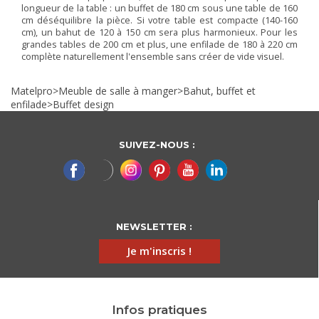
longueur de la table : un buffet de 180 cm sous une table de 160
cm déséquilibre la pièce. Si votre table est compacte (140-160
cm), un bahut de 120 à 150 cm sera plus harmonieux. Pour les
grandes tables de 200 cm et plus, une enfilade de 180 à 220 cm
complète naturellement l'ensemble sans créer de vide visuel.
Matelpro
>
Meuble de salle à manger
>
Bahut, buffet et
enfilade
>
Buffet design
SUIVEZ-NOUS :
NEWSLETTER :
Je m'inscris !
Infos pratiques