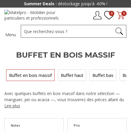
Summer Deals :
déstockage jusqu'à -60% !
0
0
Menu
BUFFET EN BOIS MASSIF
Buffet en bois massif
Buffet haut
Buffet bas
Buff
Avec quelques
buffets en bois massif
dans notre sélection —
manguier, pin ou acacia —, vous trouverez des pièces allant du
style campagne au buffet industriel affirmé. De un peu plus de
Lire plus
200 € à environ 1 300 €, chaque modèle mise sur la robustesse
et le caractère du bois brut pour apporter du cachet à votre salle
à manger.
Notes
Prix