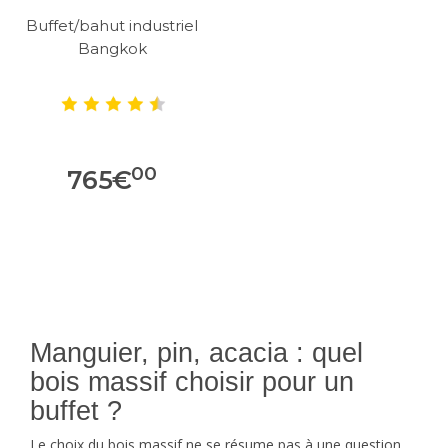
Buffet/bahut industriel
Bangkok
00
765
€
Manguier, pin, acacia : quel
bois massif choisir pour un
buffet ?
Le choix du bois massif ne se résume pas à une question