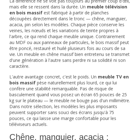
La différence ne se voit pas toujours au premier coup d'œil,
mais elle se ressent dans la durée. Un
meuble télévision
en bois massif
est fabriqué à partir de planches
découpées directement dans le tronc — chêne, manguier,
acacia, pin selon les modèles. Chaque pièce conserve les
veines, les nœuds et les variations de teinte propres à
l'arbre, ce qui rend chaque meuble unique. Contrairement
au MDF ou aux panneaux de particules, le bois massif peut
être poncé, restauré et huilé plusieurs fois au cours de sa
vie. Un meuble en chêne massif bien entretenu se transmet
d'une génération à l'autre sans perdre ni sa solidité ni son
caractère.
L'autre avantage concret, c'est le poids. Un
meuble TV en
bois massif
pèse naturellement plus lourd, ce qui lui
confère une stabilité remarquable. Pas de risque de
basculement quand vous posez un écran 65 pouces de 25
kg sur le plateau — le meuble ne bouge pas d'un millimètre.
Dans notre sélection, les modèles les plus imposants
peuvent supporter sans souci des écrans jusqu'à 75
pouces, ce qui laisse une marge confortable pour les
téléviseurs actuels.
Chêne, manguier, acacia :