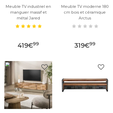
Meuble TV industriel en
Meuble TV moderne 180
manguier massif et
cm bois et céramique
métal Jared
Arctus
99
99
419
€
319
€