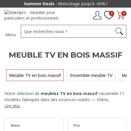
Summer Deals :
déstockage jusqu'à -60% !
0
0
Menu
MEUBLE TV EN BOIS MASSIF
Meuble TV en bois massif
Ensemble meuble TV
Meub
Notre sélection de
meubles TV en bois massif
rassemble 11
modèles fabriqués dans des essences nobles — chêne,
manguier, acacia ou pin — pour ceux qui recherchent un meuble
Lire plus
durable et authentique. De 375 € à 1 395 €, chaque pièce est
conçue pour traverser les années tout en apportant du
caractère à votre
coin TV
.
Notes
Prix