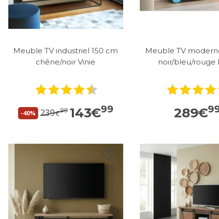
Meuble TV industriel 150 cm
Meuble TV moderne
chêne/noir Vinie
noir/bleu/rouge 
99
9
143
€
289
€
99
239
€
-40%