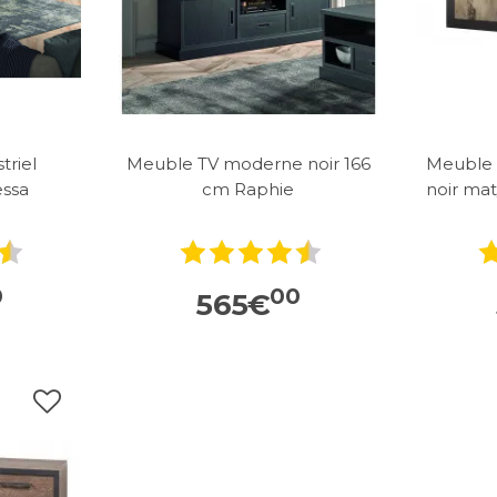
triel
Meuble TV moderne noir 166
Meuble 
essa
cm Raphie
noir ma
0
00
565
€