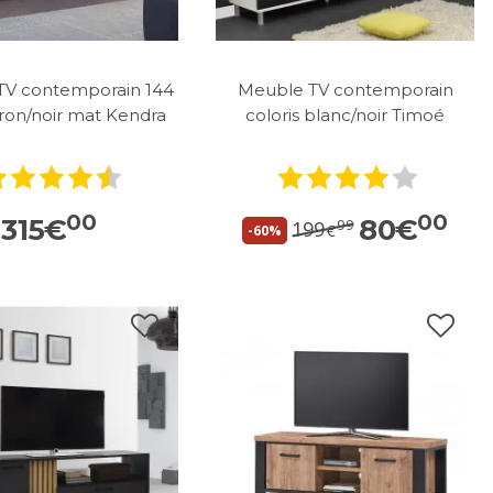
TV contemporain 144
Meuble TV contemporain
on/noir mat Kendra
coloris blanc/noir Timoé
00
00
315
€
80
€
99
199
€
-60%