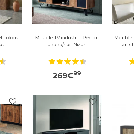
 coloris
Meuble TV industriel 156 cm
Meuble T
iot
chêne/noir Nixon
cm ch
0
99
269
€