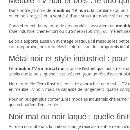
Meuble TV noir et bois : le duo qu
Dans notre gamme de
meubles TV noirs
, la combinaison bois 
ou en bois recyclé et la sobriété d'une structure noire crée un équ
Concrètement, la majorité de nos modèles associent un
meuble
style industriel chêne/noir) ou du Simeo (150 cm), qui mêlent des 
Le bois apporte aussi un avantage pratique : il masque les peti
contemporaine, nos modèles bicolores sont le compromis idéal e
Métal noir et style industriel : pou
Le
meuble TV en métal noir
pousse l'esthétique industrielle u
tandis que le bois, quand il est présent, joue un rôle d'accent plu
Notre modèle Clem illustre bien cette approche : un
meuble TV e
en meuble TV noir, mais sa capacité de rangement (quatre compar
Pour un budget plus contenu, les modèles industriels chêne/noir
qui réchauffent l'ensemble.
Noir mat ou noir laqué : quelle fin
Au-delà du matériau, la finition change radicalement le rendu d'