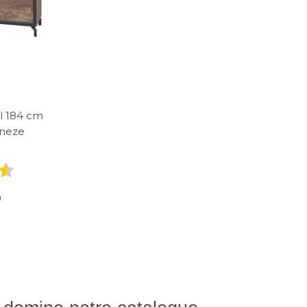
l 184 cm
aneze
0