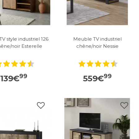
V style industriel 126
Meuble TV industriel
êne/noir Esterelle
chêne/noir Nessie
99
99
139
€
559
€