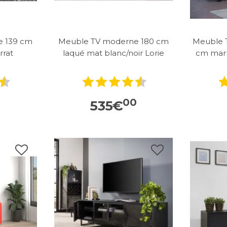
e 139 cm
Meuble TV moderne 180 cm
Meuble 
rrat
laqué mat blanc/noir Lorie
cm marr
00
535
€