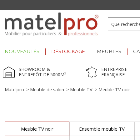
+33 3 66 722 898
- Lu-Ve : 9h-12h30/13h30-17h
NOUVEAUTÉS
DÉSTOCKAGE
MEUBLES
C
SHOWROOM &
ENTREPRISE
ENTREPÔT DE 5000M²
FRANÇAISE
Matelpro
>
Meuble de salon
>
Meuble TV
>
Meuble TV noir
Meuble TV noir
Ensemble meuble TV