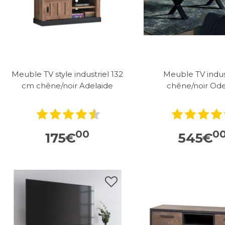
Meuble TV style industriel 132
Meuble TV indus
cm chêne/noir Adelaide
chêne/noir Od
00
0
175
€
545
€