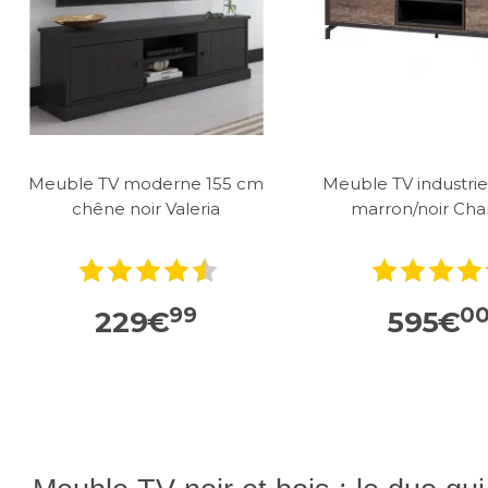
Meuble TV moderne 155 cm
Meuble TV industrie
chêne noir Valeria
marron/noir Ch
99
0
229
€
595
€