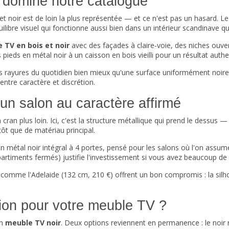
i domine notre catalogue
et noir est de loin la plus représentée — et ce n'est pas un hasard. L
ilibre visuel qui fonctionne aussi bien dans un intérieur scandinave que
 TV en bois et noir
avec des façades à claire-voie, des niches ouvert
pieds en métal noir à un caisson en bois vieilli pour un résultat authe
tes rayures du quotidien bien mieux qu'une surface uniformément noir
ntre caractère et discrétion.
r un salon au caractère affirmé
n cran plus loin. Ici, c'est la structure métallique qui prend le dessu
tôt que de matériau principal.
n métal
noir intégral à 4 portes, pensé pour les salons où l'on assume
timents fermés) justifie l'investissement si vous avez beaucoup de 
 comme l'Adelaide (132 cm, 210 €) offrent un bon compromis : la silh
ition pour votre meuble TV ?
un
meuble TV noir
. Deux options reviennent en permanence : le noir 