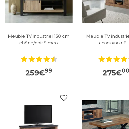
Meuble TV industriel 150 cm
Meuble TV industriel
chêne/noir Simeo
acacia/noir El
99
0
259
€
275
€