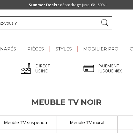
Summer Deals :
déstockage jusqu'à -60% !
ANAPÉS
PIÈCES
STYLES
MOBILIER PRO
C
DIRECT
PAIEMENT
USINE
JUSQUE 48X
MEUBLE TV NOIR
Meuble TV suspendu
Meuble TV mural