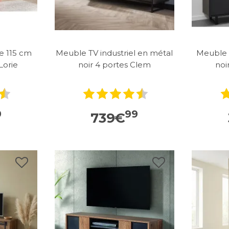
 115 cm
Meuble TV industriel en métal
Meuble 
Lorie
noir 4 portes Clem
noi
9
99
739
€