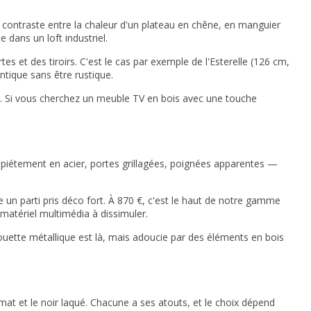
e contraste entre la chaleur d'un plateau en chêne, en manguier
 dans un loft industriel.
es et des tiroirs. C'est le cas par exemple de l'Esterelle (126 cm,
ntique sans être rustique.
e. Si vous cherchez un
meuble TV en bois
avec une touche
s — piétement en acier, portes grillagées, poignées apparentes —
 un parti pris déco fort. À 870 €, c'est le haut de notre gamme
matériel multimédia à dissimuler.
ouette métallique est là, mais adoucie par des éléments en bois
mat et le noir laqué. Chacune a ses atouts, et le choix dépend