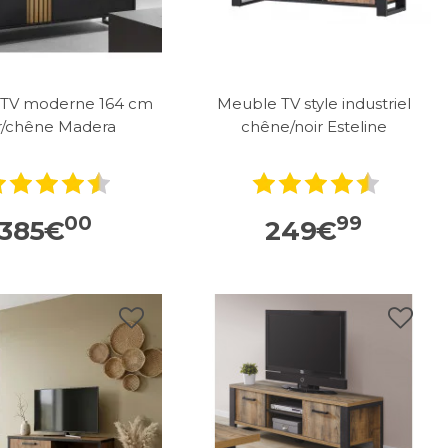
TV moderne 164 cm
Meuble TV style industriel
r/chêne Madera
chêne/noir Esteline
00
99
385
€
249
€