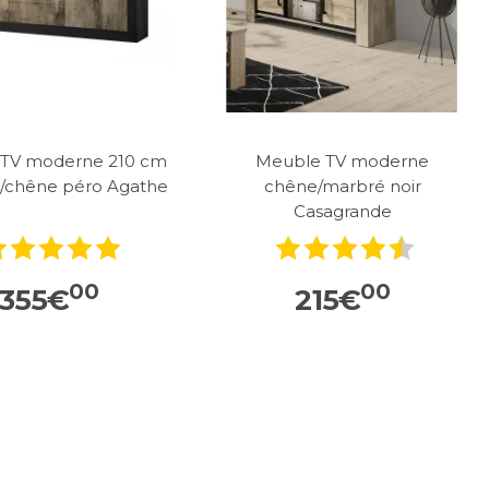
TV moderne 210 cm
Meuble TV moderne
t/chêne péro Agathe
chêne/marbré noir
Casagrande
00
00
355
€
215
€