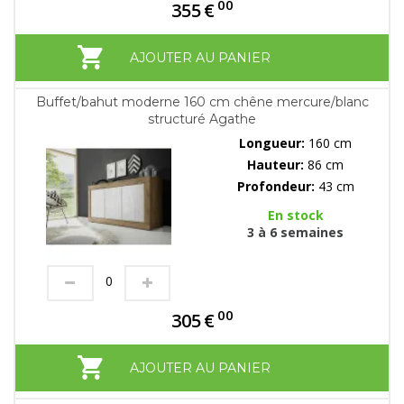
00
355
€
AJOUTER AU PANIER
Buffet/bahut moderne 160 cm chêne mercure/blanc
structuré Agathe
Longueur:
160 cm
Hauteur:
86 cm
Profondeur:
43 cm
En stock
3 à 6 semaines
00
305
€
AJOUTER AU PANIER