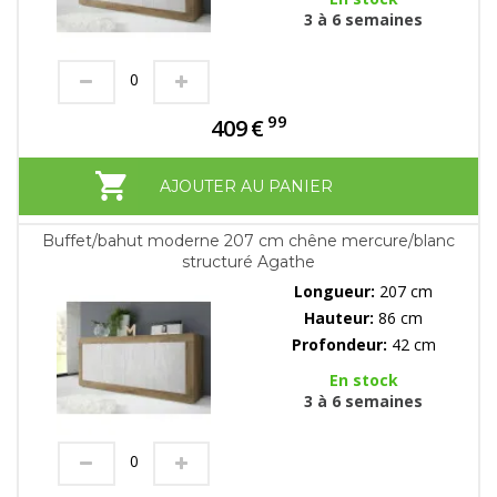
3 à 6 semaines
99
409
€
AJOUTER AU PANIER
Buffet/bahut moderne 207 cm chêne mercure/blanc
structuré Agathe
Longueur:
207 cm
Hauteur:
86 cm
Profondeur:
42 cm
En stock
3 à 6 semaines