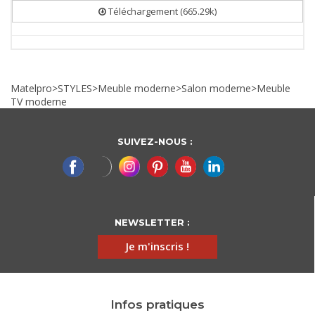
Téléchargement (665.29k)
Matelpro
>
STYLES
>
Meuble moderne
>
Salon moderne
>
Meuble
TV moderne
SUIVEZ-NOUS :
NEWSLETTER :
Je m'inscris !
Infos pratiques