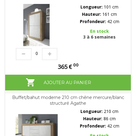
Longueur:
101 cm
Hauteur:
161 cm
Profondeur:
42 cm
En stock
3 à 6 semaines
00
365
€
AJOUTER AU PANIER
Buffet/bahut moderne 210 cm chêne mercure/blanc
structuré Agathe
Longueur:
210 cm
Hauteur:
86 cm
Profondeur:
42 cm
En stock