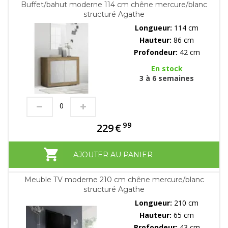
Buffet/bahut moderne 114 cm chêne mercure/blanc
structuré Agathe
Longueur:
114 cm
Hauteur:
86 cm
Profondeur:
42 cm
En stock
3 à 6 semaines
99
229
€
AJOUTER AU PANIER
Meuble TV moderne 210 cm chêne mercure/blanc
structuré Agathe
Longueur:
210 cm
Hauteur:
65 cm
Profondeur:
43 cm