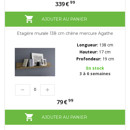
99
339
€
AJOUTER AU PANIER
Etagère murale 138 cm chêne mercure Agathe
Longueur:
138 cm
Hauteur:
17 cm
Profondeur:
19 cm
En stock
3 à 6 semaines
99
79
€
AJOUTER AU PANIER