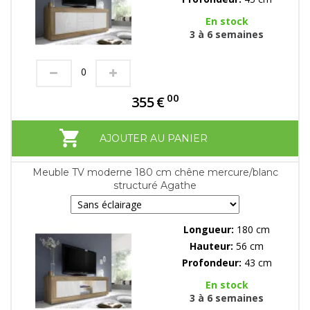
En stock
3 à 6 semaines
00
355
€
AJOUTER AU PANIER
Meuble TV moderne 180 cm chêne mercure/blanc
structuré Agathe
Longueur:
180 cm
Hauteur:
56 cm
Profondeur:
43 cm
En stock
3 à 6 semaines