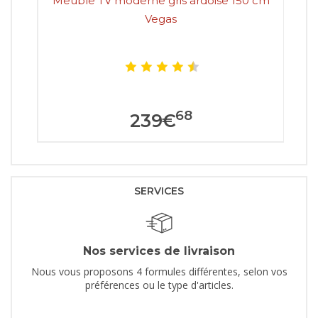
Meuble TV moderne gris ardoise 150 cm
M
Vegas
68
239
€
SERVICES
Nos services de livraison
Nous vous proposons 4 formules différentes, selon vos
préférences ou le type d'articles.