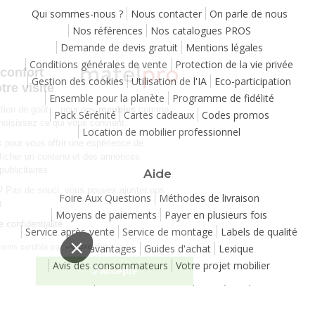
Qui sommes-nous ?
Nous contacter
On parle de nous
Nos références
Nos catalogues PROS
Demande de devis gratuit
Mentions légales
Continuer sans accepter
Conditions générales de vente
Protection de la vie privée
Chez Matelpro, le confort
Gestion des cookies
Utilisation de l'IA
Eco-participation
commence dès votre visite
Ensemble pour la planète
Programme de fidélité
Le
confort
, c'est une question de goût… pour nos
meubles
comme
Pack Sérénité
Cartes cadeaux
Codes promos
pour nos cookies ! Vous choisissez ce qui vous convient.
Location de mobilier professionnel
Nous utilisons des cookies pour vous offrir une expérience de
navigation moelleuse et afficher un contenu et des annonces
personnalisées à des fins publicitaires
Aide
Besoin de changer d’avis ? Pas de souci, vous pouvez ajuster vos
Foire Aux Questions
Méthodes de livraison
préférences à tout moment
Moyens de paiements
Payer en plusieurs fois
Consulter notre politique de confidentialité
Service après-vente
Service de montage
Labels de qualité
Vos avantages
Guides d'achat
Lexique
Consentements certifiés par
Avis des consommateurs
Votre projet mobilier
Je choisis
J'accepte
Copyright 2007-2026 - Tous droits réservés
Plateforme de Gestion du Consentement : Personnalisez vos Options
Axeptio consent