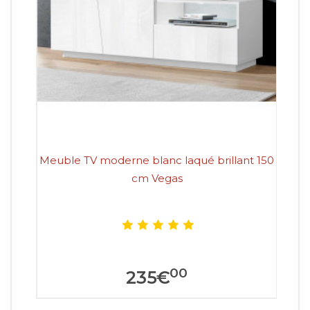
Meuble TV moderne blanc laqué brillant 150
Me
cm Vegas
00
235
€