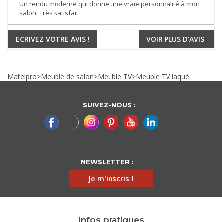
Un rendu moderne qui donne une vraie personnalité à mon
salon. Très satisfait
ECRIVEZ VOTRE AVIS !
VOIR PLUS D'AVIS
Matelpro
>
Meuble de salon
>
Meuble TV
>
Meuble TV laqué
SUIVEZ-NOUS :
NEWSLETTER :
Je m'inscris !
Infos pratiques