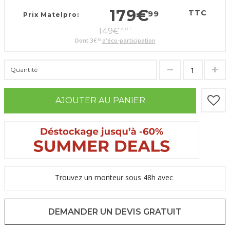
179
€
TTC
99
Prix Matelpro:
149
€
99
HT
Dont
3
€
d'éco-participation
36
Quantité
AJOUTER AU PANIER
Trouvez un monteur sous 48h avec
DEMANDER UN DEVIS GRATUIT