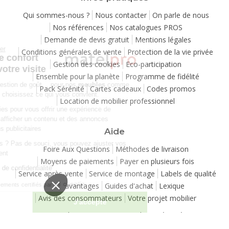
Qui sommes-nous ?
Nous contacter
On parle de nous
Nos références
Nos catalogues PROS
Demande de devis gratuit
Mentions légales
Continuer sans accepter
Conditions générales de vente
Protection de la vie privée
Chez Matelpro, le confort
Gestion des cookies
Eco-participation
commence dès votre visite
Ensemble pour la planète
Programme de fidélité
Le
confort
, c'est une question de goût… pour nos
meubles
comme
Pack Sérénité
Cartes cadeaux
Codes promos
pour nos cookies ! Vous choisissez ce qui vous convient.
Location de mobilier professionnel
Nous utilisons des cookies pour vous offrir une expérience de
navigation moelleuse et afficher un contenu et des annonces
personnalisées à des fins publicitaires
Aide
Besoin de changer d’avis ? Pas de souci, vous pouvez ajuster vos
Foire Aux Questions
Méthodes de livraison
préférences à tout moment
Moyens de paiements
Payer en plusieurs fois
Consulter notre politique de confidentialité
Service après-vente
Service de montage
Labels de qualité
Vos avantages
Guides d'achat
Lexique
Consentements certifiés par
Avis des consommateurs
Votre projet mobilier
Je choisis
J'accepte
Copyright 2007-2026 - Tous droits réservés
Plateforme de Gestion du Consentement : Personnalisez vos Options
Axeptio consent