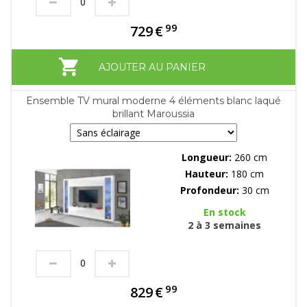
99
729
€
AJOUTER AU PANIER
Ensemble TV mural moderne 4 éléments blanc laqué
brillant Maroussia
Longueur:
260 cm
Hauteur:
180 cm
Profondeur:
30 cm
En stock
2 à 3 semaines
99
829
€