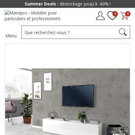
Summer Deals :
déstockage jusqu'à -60% !
0
0
Menu