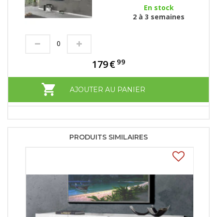
En stock
2 à 3 semaines
99
179
€
AJOUTER AU PANIER
PRODUITS SIMILAIRES