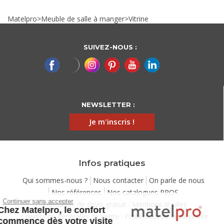
Matelpro
>
Meuble de salle à manger
>
Vitrine
SUIVEZ-NOUS :
NEWSLETTER :
Je m'inscris !
Infos pratiques
Qui sommes-nous ?
Nous contacter
On parle de nous
Nos références
Nos catalogues PROS
Continuer sans accepter
Demande de devis gratuit
Mentions légales
Chez Matelpro, le confort
Conditions générales de vente
Protection de la vie privée
commence dès votre visite