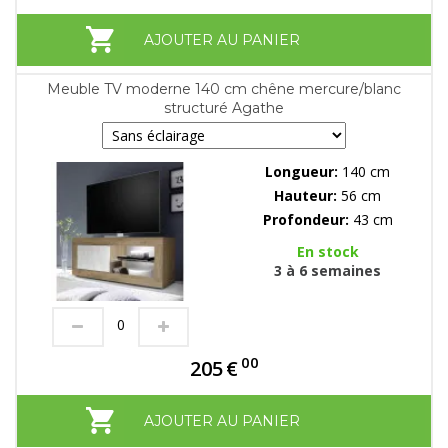
AJOUTER AU PANIER
Meuble TV moderne 140 cm chêne mercure/blanc
structuré Agathe
Longueur:
140 cm
Hauteur:
56 cm
Profondeur:
43 cm
En stock
3 à 6 semaines
00
205
€
AJOUTER AU PANIER