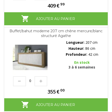
99
409
€
AJOUTER AU PANIER
Buffet/bahut moderne 207 cm chêne mercure/blanc
structuré Agathe
Longueur:
207 cm
Hauteur:
86 cm
Profondeur:
42 cm
En stock
3 à 6 semaines
00
355
€
AJOUTER AU PANIER