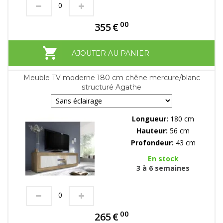
00
355
€
AJOUTER AU PANIER
Meuble TV moderne 180 cm chêne mercure/blanc
structuré Agathe
Longueur:
180 cm
Hauteur:
56 cm
Profondeur:
43 cm
En stock
3 à 6 semaines
00
265
€