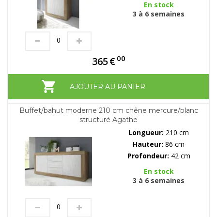
En stock
3 à 6 semaines
00
365
€
AJOUTER AU PANIER
Buffet/bahut moderne 210 cm chêne mercure/blanc
structuré Agathe
Longueur:
210 cm
Hauteur:
86 cm
Profondeur:
42 cm
En stock
3 à 6 semaines