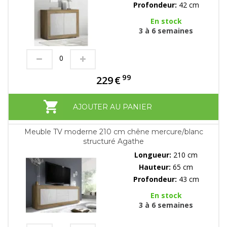
Profondeur:
42 cm
En stock
3 à 6 semaines
99
229
€
AJOUTER AU PANIER
Meuble TV moderne 210 cm chêne mercure/blanc
structuré Agathe
Longueur:
210 cm
Hauteur:
65 cm
Profondeur:
43 cm
En stock
3 à 6 semaines