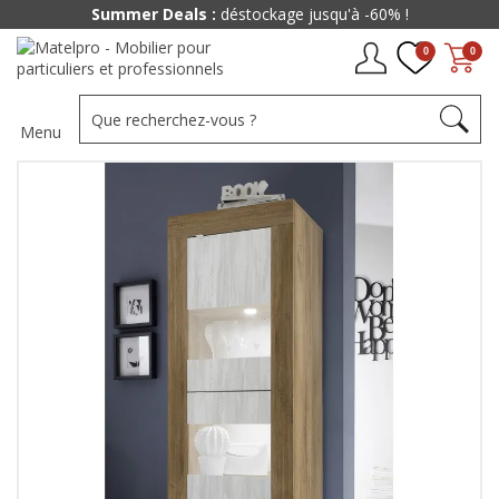
Summer Deals :
déstockage jusqu'à -60% !
0
0
Menu