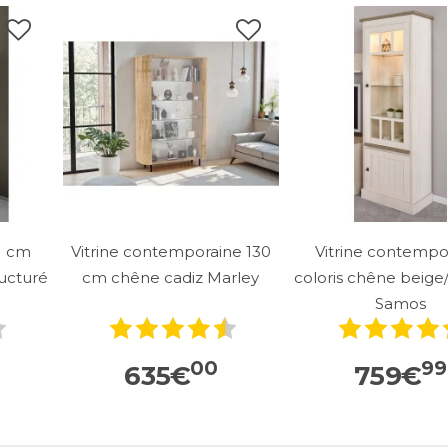
1 cm
Vitrine contemporaine 130
Vitrine contempo
ructuré
cm chêne cadiz Marley
coloris chêne beig
Samos
00
99
635
€
759
€