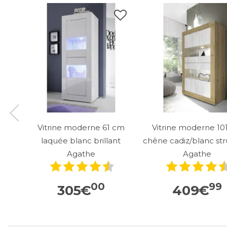
Vitrine moderne 61 cm
Vitrine moderne 10
laquée blanc brillant
chêne cadiz/blanc st
Agathe
Agathe
00
99
305
€
409
€