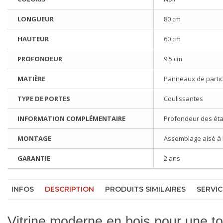
LONGUEUR
80 cm
HAUTEUR
60 cm
PROFONDEUR
9.5 cm
MATIÈRE
Panneaux de particu
TYPE DE PORTES
Coulissantes
INFORMATION COMPLÉMENTAIRE
Profondeur des éta
MONTAGE
Assemblage aisé à l'
GARANTIE
2 ans
INFOS
DESCRIPTION
PRODUITS SIMILAIRES
SERVIC
Vitrine moderne en bois pour une t