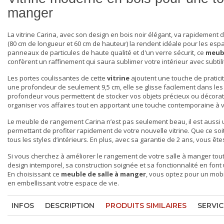
manger
La
vitrine
Carina, avec son design en bois noir élégant, va rapidement
(80 cm de longueur et 60 cm de hauteur) la rendent idéale pour les esp
panneaux de particules de haute qualité et d'un verre sécurit, ce
meub
confèrent un raffinement qui saura sublimer votre intérieur avec subtili
Les portes coulissantes de cette
vitrine
ajoutent une touche de pratici
une profondeur de seulement 9,5 cm, elle se glisse facilement dans le
profondeur vous permettent de stocker vos objets précieux ou décoratif
organiser vos affaires tout en apportant une touche contemporaine à v
Le
meuble de rangement
Carina n’est pas seulement beau, il est aussi u
permettant de profiter rapidement de votre nouvelle vitrine. Que ce so
tous les styles d’intérieurs. En plus, avec sa garantie de 2 ans, vous ête
Si vous cherchez à améliorer le rangement de votre salle à manger tout 
design intemporel, sa construction soignée et sa fonctionnalité en font 
En choisissant ce
meuble de salle à manger
, vous optez pour un mobi
en embellissant votre espace de vie.
INFOS
DESCRIPTION
PRODUITS SIMILAIRES
SERVIC