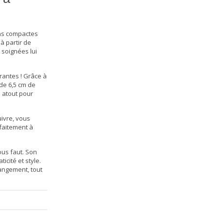
ons compactes
à partir de
s soignées lui
rantes ! Grâce à
de 6,5 cm de
n atout pour
uivre, vous
rfaitement à
ous faut. Son
icité et style.
rangement, tout