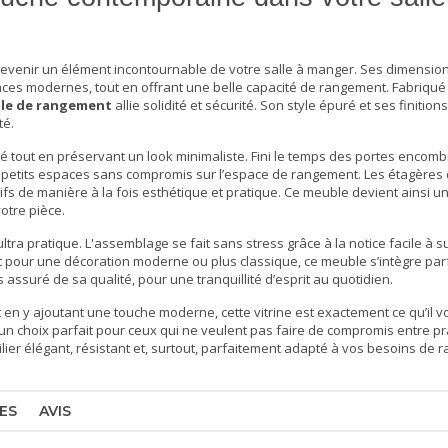
 devenir un élément incontournable de votre salle à manger. Ses dimensi
aces modernes, tout en offrant une belle capacité de rangement. Fabriqué 
le de rangement
allie solidité et sécurité. Son style épuré et ses finition
té.
té tout en préservant un look minimaliste. Fini le temps des portes encomb
s petits espaces sans compromis sur l’espace de rangement. Les étagères 
s de manière à la fois esthétique et pratique. Ce meuble devient ainsi u
otre pièce.
ltra pratique. L'assemblage se fait sans stress grâce à la notice facile à s
it pour une décoration moderne ou plus classique, ce meuble s’intègre pa
s assuré de sa qualité, pour une tranquillité d’esprit au quotidien.
en y ajoutant une touche moderne, cette vitrine est exactement ce qu’il v
un choix parfait pour ceux qui ne veulent pas faire de compromis entre prat
lier élégant, résistant et, surtout, parfaitement adapté à vos besoins de 
ES
AVIS