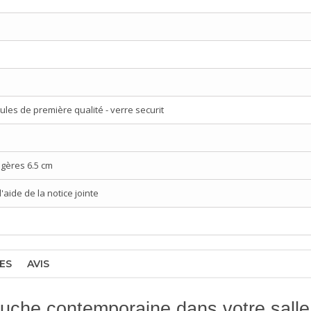
les de première qualité - verre securit
gères 6.5 cm
aide de la notice jointe
ES
AVIS
ouche contemporaine dans votre salle