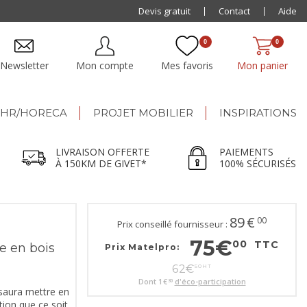
Paiement jusqu'à
Devis gratuit
48x
Contact
Aide
0
0
Newsletter
Mon compte
Mes favoris
Mon panier
HR/HORECA
PROJET MOBILIER
INSPIRATIONS
LIVRAISON OFFERTE
PAIEMENTS
À 150KM DE GIVET*
100% SÉCURISÉS
89
€
00
Prix conseillé fournisseur :
75
€
00
TTC
e en bois
Prix Matelpro:
62
€
50
HT
Dont
1
€
d'éco-participation
30
 saura mettre en
tion que ce soit