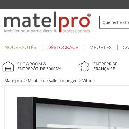
+33 3 66 722 898
- Lu-Ve : 9h-12h30/13h30-17h
NOUVEAUTÉS
DÉSTOCKAGE
MEUBLES
C
SHOWROOM &
ENTREPRISE
ENTREPÔT DE 5000M²
FRANÇAISE
Matelpro
>
Meuble de salle à manger
>
Vitrine