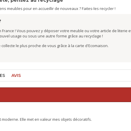
nète, pensez au recyclage
s meubles pour en accueillir de nouveaux ? Faites-les recycler !
?
 France ! Vous pouvez y déposer votre meuble ou votre article de literie et
nouvel usage ou sous une autre forme grâce au recyclage !
de collecte le plus proche de vous grâce à la carte d'Ecomaison.
ES
AVIS
t moderne. Elle met en valeur mes objets décoratifs.