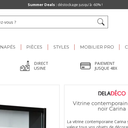
Summer Deals :
déstockage jusqu'à -60% !
ANAPÉS
PIÈCES
STYLES
MOBILIER PRO
C
DIRECT
PAIEMENT
USINE
JUSQUE 48X
Vitrine contemporain
noir Carina
La vitrine contemporaine Carina
valeur tous vos objets de décora