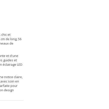
 chic et
 cm de long, 56
nneaux de
ante et d'une
es guides et
n éclairage LED
e notice claire,
é avec soin en
parfaite pour
son design