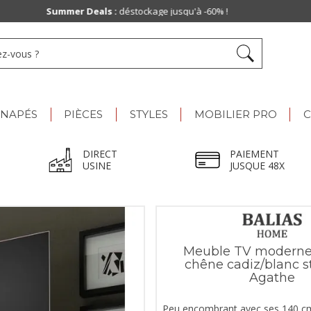
Paiement jusqu'à
48x
ANAPÉS
PIÈCES
STYLES
MOBILIER PRO
C
DIRECT
PAIEMENT
USINE
JUSQUE 48X
Meuble TV moderne
chêne cadiz/blanc s
Agathe
Peu encombrant avec ses 140 c