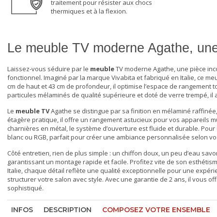
traitement pour résister aux chocs
thermiques et à la flexion.
Le meuble TV moderne Agathe, une 
Laissez-vous séduire par le
meuble
TV moderne Agathe, une pièce inc
fonctionnel. Imaginé par la marque Vivabita et fabriqué en Italie, ce m
cm de haut et 43 cm de profondeur, il optimise l’espace de rangement
particules mélaminés de qualité supérieure et doté de verre trempé, il a
Le
meuble TV
Agathe se distingue par sa finition en mélaminé raffinée
étagère pratique, il offre un rangement astucieux pour vos appareils m
charnières en métal, le système d’ouverture est fluide et durable. Pou
blanc ou RGB, parfait pour créer une ambiance personnalisée selon vo
Côté entretien, rien de plus simple : un chiffon doux, un peu d’eau savon
garantissant un montage rapide et facile. Profitez vite de son esthétism
Italie, chaque détail reflète une qualité exceptionnelle pour une expér
structurer votre salon avec style. Avec une garantie de 2 ans, il vous off
sophistiqué.
INFOS
DESCRIPTION
COMPOSEZ VOTRE ENSEMBLE