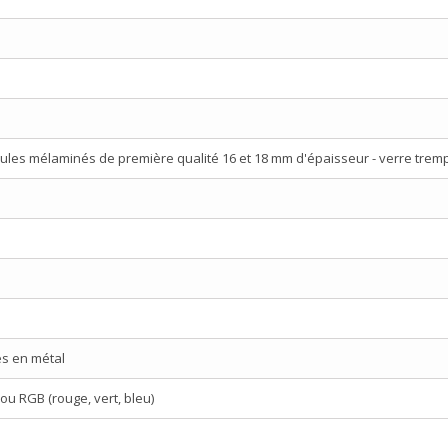
ules mélaminés de première qualité 16 et 18 mm d'épaisseur - verre trem
es en métal
ou RGB (rouge, vert, bleu)