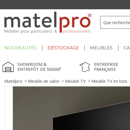
Summer Deals :
déstockage jusqu'à -60% !
NOUVEAUTÉS
DÉSTOCKAGE
MEUBLES
C
SHOWROOM &
ENTREPRISE
ENTREPÔT DE 5000M²
FRANÇAISE
Matelpro
>
Meuble de salon
>
Meuble TV
>
Meuble TV en bois