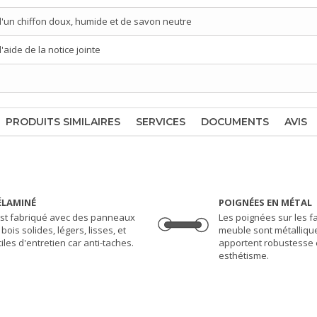
d'un chiffon doux, humide et de savon neutre
aide de la notice jointe
PRODUITS SIMILAIRES
SERVICES
DOCUMENTS
AVIS
LAMINÉ
POIGNÉES EN MÉTAL
 est fabriqué avec des panneaux
Les poignées sur les 
bois solides, légers, lisses, et
meuble sont métalliqu
ciles d'entretien car anti-taches.
apportent robustesse 
esthétisme.