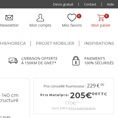
Livraison offerte dès 500€ jusqu'à 150km de Givet
Devis gratuit
Contact
Aide
0
0
Newsletter
Mon compte
Mes favoris
Mon panier
HR/HORECA
PROJET MOBILIER
INSPIRATIONS
LIVRAISON OFFERTE
PAIEMENTS
À 150KM DE GIVET*
100% SÉCURISÉS
229
€
00
Prix conseillé fournisseur :
205
€
00
TTC
 140 cm
Prix Matelpro:
tructuré
170
€
83
HT
Dont
3,90 €
d'éco-participation
m mais