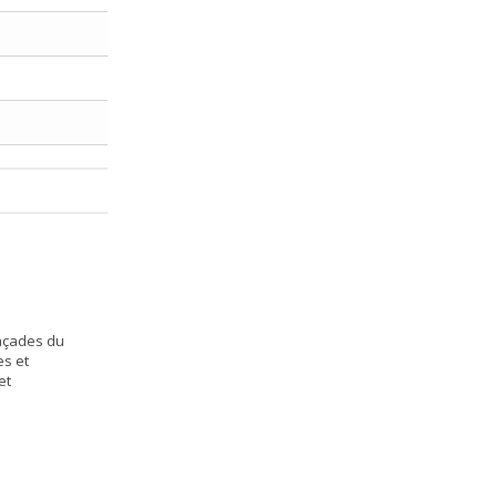
façades du
es et
et