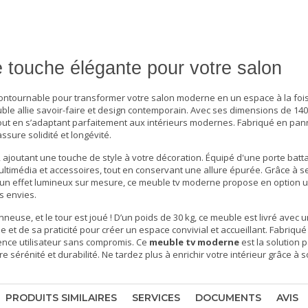
touche élégante pour votre salon
ontournable pour transformer votre
salon moderne
en un espace à la fois
euble allie savoir-faire et design contemporain. Avec ses dimensions de 140
 tout en s’adaptant parfaitement aux intérieurs modernes. Fabriqué en pa
ssure solidité et longévité.
, ajoutant une touche de style à votre décoration. Équipé d'une porte batt
ultimédia et accessoires, tout en conservant une allure épurée. Grâce à s
r un effet lumineux sur mesure, ce
meuble tv moderne
propose en option u
s envies.
neuse, et le tour est joué ! D’un poids de 30 kg, ce meuble est livré avec un
e et de sa praticité pour créer un espace convivial et accueillant. Fabriqu
ience utilisateur sans compromis. Ce
meuble tv moderne
est la solution 
re sérénité et durabilité. Ne tardez plus à enrichir votre intérieur grâce à 
PRODUITS SIMILAIRES
SERVICES
DOCUMENTS
AVIS