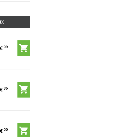
IX
99
9
€
36
1
€
00
5
€