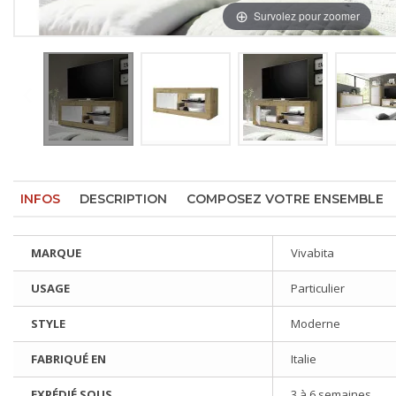
Survolez pour zoomer
INFOS
DESCRIPTION
COMPOSEZ VOTRE ENSEMBLE
MARQUE
Vivabita
USAGE
Particulier
STYLE
Moderne
FABRIQUÉ EN
Italie
EXPÉDIÉ SOUS
3 à 6 semaines