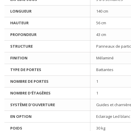
LONGUEUR
140 cm
HAUTEUR
56 cm
PROFONDEUR
43 cm
STRUCTURE
Panneaux de partic
FINITION
Mélaminé
TYPE DE PORTES
Battantes
NOMBRE DE PORTES
1
NOMBRE D'ÉTAGÈRES
1
SYSTÈME D'OUVERTURE
Guides et charnièr
EN OPTION
Eclairage Led blanc 
POIDS
30 kg