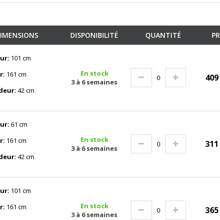
IMENSIONS
DISPONIBILITÉ
QUANTITÉ
PR
ur:
101 cm
En stock
r:
161 cm
40
3 à 6 semaines
deur:
42 cm
ur:
61 cm
En stock
r:
161 cm
31
3 à 6 semaines
deur:
42 cm
ur:
101 cm
En stock
r:
161 cm
36
3 à 6 semaines