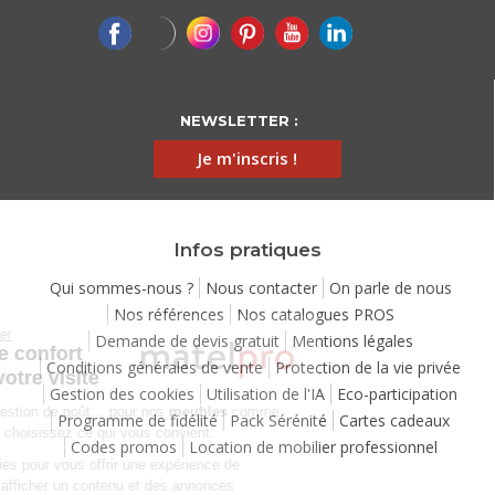
NEWSLETTER :
Je m'inscris !
Infos pratiques
Qui sommes-nous ?
Nous contacter
On parle de nous
Nos références
Nos catalogues PROS
Continuer sans accepter
Demande de devis gratuit
Mentions légales
Chez Matelpro, le confort
Conditions générales de vente
Protection de la vie privée
commence dès votre visite
Gestion des cookies
Utilisation de l'IA
Eco-participation
Le
confort
, c'est une question de goût… pour nos
meubles
comme
Programme de fidélité
Pack Sérénité
Cartes cadeaux
pour nos cookies ! Vous choisissez ce qui vous convient.
Codes promos
Location de mobilier professionnel
Nous utilisons des cookies pour vous offrir une expérience de
navigation moelleuse et afficher un contenu et des annonces