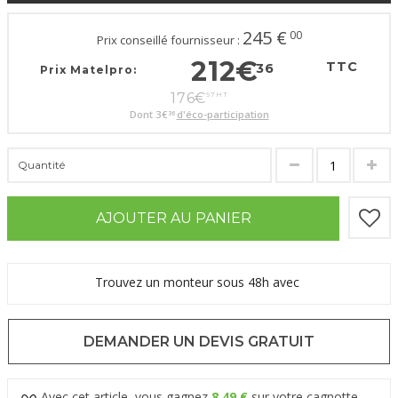
245
€
00
Prix conseillé fournisseur :
212
€
TTC
36
Prix Matelpro:
176
€
97
HT
Dont
3
€
d'éco-participation
36
Quantité
AJOUTER AU PANIER
Trouvez un monteur sous 48h avec
DEMANDER UN DEVIS GRATUIT
Avec cet article, vous gagnez
8,49 €
sur votre cagnotte