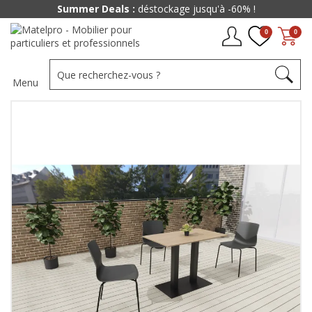
Summer Deals :
déstockage jusqu'à -60% !
0
0
Menu