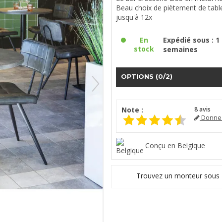
Beau choix de piètement de tabl
jusqu'à 12x
En
Expédié sous : 1 
stock
semaines
OPTIONS
(0/2)
Note :
8
avis
Donnez
Conçu en Belgique
Trouvez un monteur sous