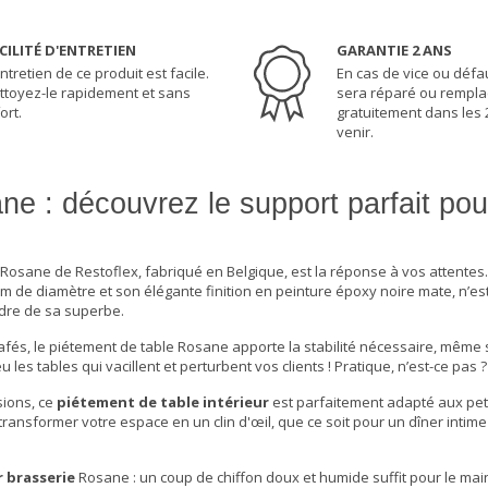
CILITÉ D'ENTRETIEN
GARANTIE 2 ANS
ntretien de ce produit est facile.
En cas de vice ou défau
ttoyez-le rapidement et sans
sera réparé ou rempla
ort.
gratuitement dans les 
venir.
ne : découvrez le support parfait pou
e Rosane de Restoflex, fabriqué en Belgique, est la réponse à vos attentes
 mm de diamètre et son élégante finition en peinture époxy noire mate, n’e
erdre de sa superbe.
afés, le
piétement de table
Rosane apporte la stabilité nécessaire, même 
u les tables qui vacillent et perturbent vos clients ! Pratique, n’est-ce pas ?
sions, ce
piétement de table intérieur
est parfaitement adapté aux pet
r transformer votre espace en un clin d'œil, que ce soit pour un dîner intim
r brasserie
Rosane : un coup de chiffon doux et humide suffit pour le mai