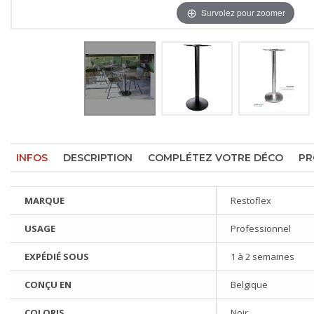
Survolez pour zoomer
INFOS
DESCRIPTION
COMPLÉTEZ VOTRE DÉCO
PR
MARQUE
Restoflex
USAGE
Professionnel
EXPÉDIÉ SOUS
1 à 2 semaines
CONÇU EN
Belgique
COLORIS
Noir