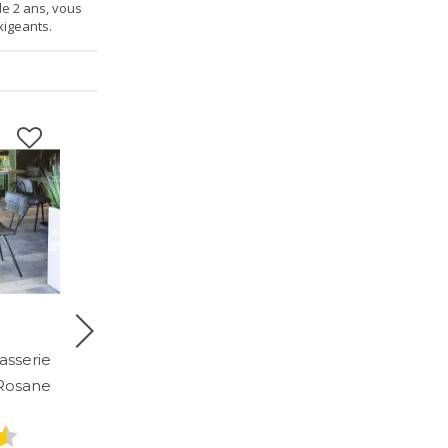
de 2 ans, vous
xigeants.
asserie
Pied de table de bar
 Rosane
brasserie 43x43 en métal
noir Rosane