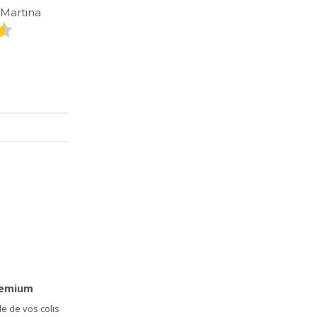
 Martina
noir Rosane
Sybella
16
9
141
€
129
€
remium
e de vos colis