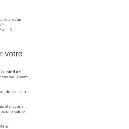
t, le produit
cé
2 ans à
r votre
. Ce
pied de
st pas seulement
sur des sols un
its et moyens
e ou une soirée
ntenir