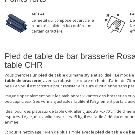
MÉTAL
FA
Le métal qui compose cet article le
L'e
rend très solide et lui confère un
Ne
certain caractère.
eff
Pied de table de bar brasserie Rosa
table CHR
Vous cherchez un
pied de table
qui marie style et solidité ? Le modèl
table de brasserie
, avec sa robuste structure en fonte d'acier de 76
beau à voir. Il est construit pour résister à l'usure quotidienne sans p
Imaginé spécialement pour les ambiances vivantes des brasseries et c
peu capricieux. Ses vérins ajustables facilitent l'alignement parfait, adie
Idéal pour des plateaux de
table CHR
allant jusqu'à 70x70 cm de dimen
espaces. Léger, mais solide avec ses 15 kg, il est facile à déplacer pou
animée.
Et pour le nettoyage ? Rien de plus simple avec le
pied de table de ba