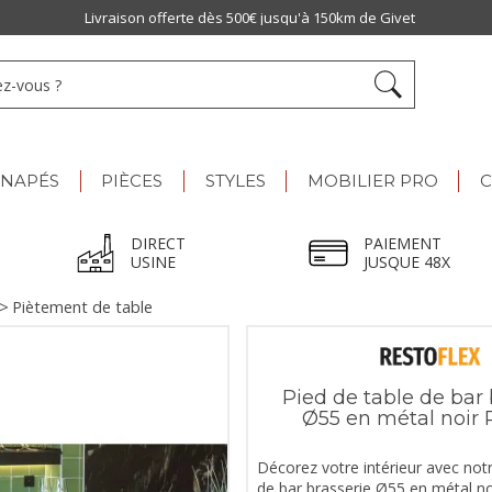
Livraison offerte dès 500€ jusqu'à 150km de Givet
ANAPÉS
PIÈCES
STYLES
MOBILIER PRO
C
DIRECT
PAIEMENT
USINE
JUSQUE 48X
>
Piètement de table
Pied de table de bar 
Ø55 en métal noir
Décorez votre intérieur avec notr
de bar brasserie Ø55 en métal no