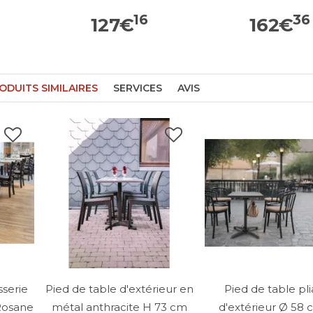
16
36
127
€
162
€
ODUITS SIMILAIRES
SERVICES
AVIS
sserie
Pied de table d'extérieur en
Pied de table pl
Rosane
métal anthracite H 73 cm
d'extérieur Ø 58 