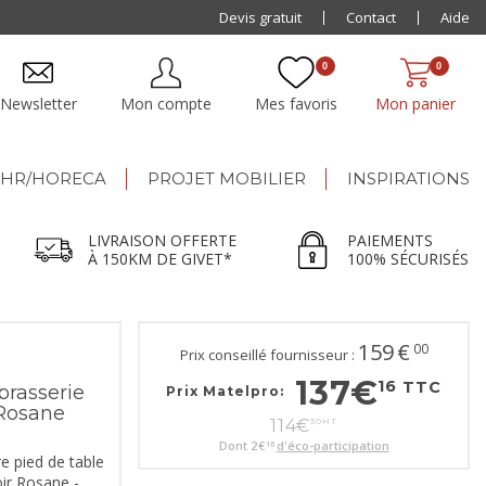
Showroom & entrepôt de 5000 m²
Devis gratuit
Contact
Aide
0
0
Newsletter
Mon compte
Mes favoris
Mon panier
HR/HORECA
PROJET MOBILIER
INSPIRATIONS
LIVRAISON OFFERTE
PAIEMENTS
À 150KM DE GIVET*
100% SÉCURISÉS
159
€
00
Prix conseillé fournisseur :
137
€
16
TTC
brasserie
Prix Matelpro:
 Rosane
114
€
30
HT
Dont
2
€
d'éco-participation
16
e pied de table
ir Rosane -