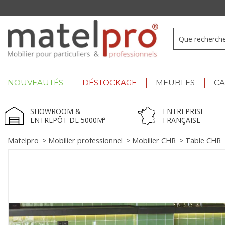
Paiement jusqu'à
48x
NOUVEAUTÉS
DÉSTOCKAGE
MEUBLES
C
SHOWROOM &
ENTREPRISE
ENTREPÔT DE 5000M²
FRANÇAISE
Matelpro
>
Mobilier professionnel
>
Mobilier CHR
>
Table CHR