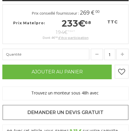
269
€
00
Prix conseillé fournisseur :
233
€
TTC
68
Prix Matelpro:
194
€
73
HT
Dont
4
€
d'éco-participation
68
Quantité
AJOUTER AU PANIER
Trouvez un monteur sous 48h avec
DEMANDER UN DEVIS GRATUIT
Avec cet article, vous gagnez
9,35 €
sur votre cagnotte