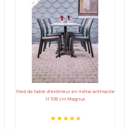
Pied de table d'extérieur en métal anthracite
P
H 108 cm Magnus