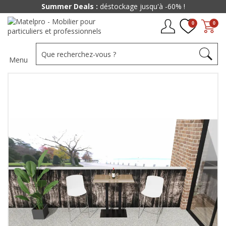
Paiement jusqu'à
48x
0
0
Menu