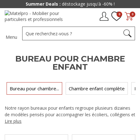
Summer Deals :
déstockage jusqu'à -60% !
0
0
Menu
BUREAU POUR CHAMBRE
ENFANT
Bureau pour chambre...
Chambre enfant complète
Li
Notre rayon bureaux pour enfants regroupe plusieurs dizaines
de modèles pensés pour accompagner les écoliers, collégiens et
adolescents dans leurs devoirs comme dans leurs activités
Lire plus
créatives. Vous y trouverez des pupitres inclinables pour les plus
jeunes, des bureaux compacts pour les petites chambres et des