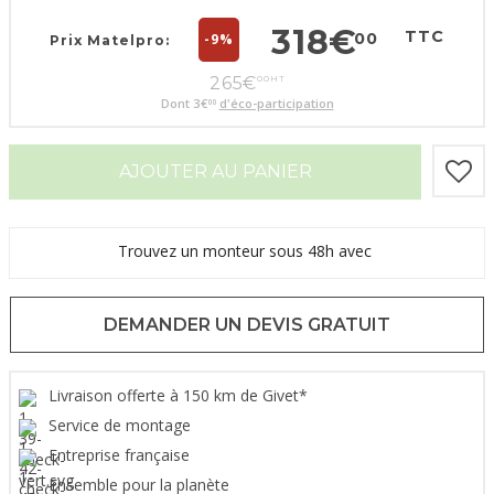
318
€
TTC
00
-9%
Prix Matelpro:
265
€
00
HT
Dont
3
€
d'éco-participation
00
AJOUTER AU PANIER
Trouvez un monteur sous 48h avec
DEMANDER UN DEVIS GRATUIT
Livraison offerte à 150 km de Givet*
Service de montage
Entreprise française
Ensemble pour la planète