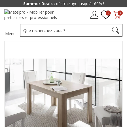
Summer Deals :
déstockage jusqu'à -60% !
0
0
Menu