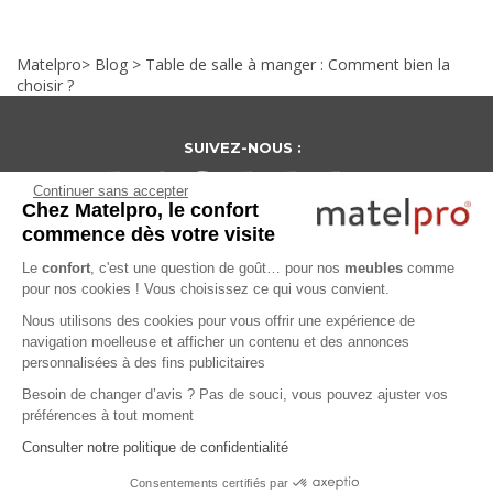
Matelpro
>
Blog
>
Table de salle à manger : Comment bien la
choisir ?
SUIVEZ-NOUS :
Continuer sans accepter
Chez Matelpro, le confort
commence dès votre visite
Le
confort
, c'est une question de goût… pour nos
meubles
comme
NEWSLETTER :
pour nos cookies ! Vous choisissez ce qui vous convient.
Je m'inscris !
Nous utilisons des cookies pour vous offrir une expérience de
navigation moelleuse et afficher un contenu et des annonces
personnalisées à des fins publicitaires
Besoin de changer d’avis ? Pas de souci, vous pouvez ajuster vos
Infos pratiques
préférences à tout moment
Qui sommes-nous ?
Nous contacter
On parle de nous
Consulter notre politique de confidentialité
Nos références
Nos catalogues PROS
Consentements certifiés par