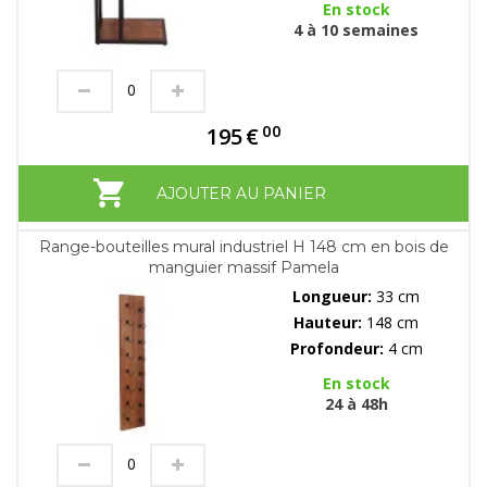
En stock
4 à 10 semaines
00
195
€
AJOUTER AU PANIER
Range-bouteilles mural industriel H 148 cm en bois de
manguier massif Pamela
Longueur:
33 cm
Hauteur:
148 cm
Profondeur:
4 cm
En stock
24 à 48h