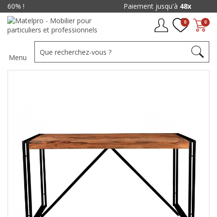
Paiement jusqu'à
48x
0
0
Menu