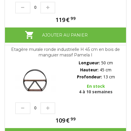
99
119
€
AJOUTER AU PANIER
Etagère murale ronde industrielle H 45 cm en bois de
manguier massif Pamela I
Longueur:
50 cm
Hauteur:
45 cm
Profondeur:
13 cm
En stock
4 à 10 semaines
99
109
€