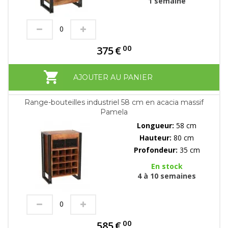
1 semaine
00
375
€
AJOUTER AU PANIER
Range-bouteilles industriel 58 cm en acacia massif
Pamela
Longueur:
58 cm
Hauteur:
80 cm
Profondeur:
35 cm
En stock
4 à 10 semaines
00
585
€