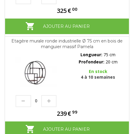
00
325
€
AJOUTER AU PANIER
Etagère murale ronde industrielle Ø 75 cm en bois de
manguier massif Pamela
Longueur:
75 cm
Profondeur:
20 cm
En stock
4 à 10 semaines
99
239
€
AJOUTER AU PANIER