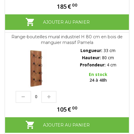
00
185
€
AJOUTER AU PANIER
Range-bouteilles mural industriel H 80 cm en bois de
manguier massif Pamela
Longueur:
33 cm
Hauteur:
80 cm
Profondeur:
4 cm
En stock
24 à 48h
00
105
€
AJOUTER AU PANIER