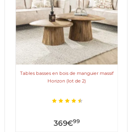
Tables basses en bois de manguier massif
Tab
Horizon (lot de 2)
99
369
€