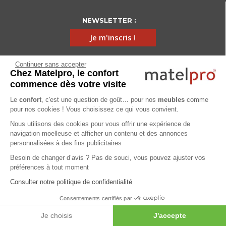
NEWSLETTER :
Je m'inscris !
Continuer sans accepter
Chez Matelpro, le confort
Infos pratiques
commence dès votre visite
Qui sommes-nous ?
Nous contacter
On parle de nous
Le
confort
, c'est une question de goût… pour nos
meubles
comme
Nos références
Nos catalogues PROS
pour nos cookies ! Vous choisissez ce qui vous convient.
Demande de devis gratuit
Mentions légales
Nous utilisons des cookies pour vous offrir une expérience de
Conditions générales de vente
Protection de la vie privée
navigation moelleuse et afficher un contenu et des annonces
personnalisées à des fins publicitaires
Gestion des cookies
Utilisation de l'IA
Eco-participation
Programme de fidélité
Pack Sérénité
Cartes cadeaux
Besoin de changer d’avis ? Pas de souci, vous pouvez ajuster vos
préférences à tout moment
Codes promos
Location de mobilier professionnel
Consulter notre politique de confidentialité
Aide
Consentements certifiés par
Je choisis
J'accepte
Foire Aux Questions
Méthodes de livraison