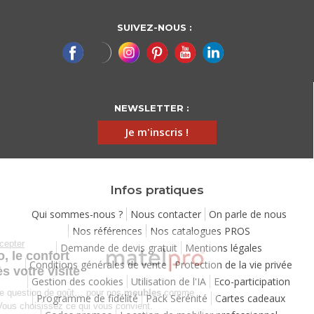
SUIVEZ-NOUS :
NEWSLETTER :
Je m'inscris !
Infos pratiques
Qui sommes-nous ?
Nous contacter
On parle de nous
Nos références
Nos catalogues PROS
Continuer sans accepter
Demande de devis gratuit
Mentions légales
Chez Matelpro, le confort
Conditions générales de vente
Protection de la vie privée
commence dès votre visite
Gestion des cookies
Utilisation de l'IA
Eco-participation
Le
confort
, c'est une question de goût… pour nos
meubles
comme
Programme de fidélité
Pack Sérénité
Cartes cadeaux
pour nos cookies ! Vous choisissez ce qui vous convient.