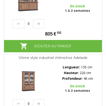
En stock
1 à 2 semaines
00
805
€
AJOUTER AU PANIER
Vitrine style industriel chêne/noir Adelaide
Longueur:
135 cm
Hauteur:
220 cm
Profondeur:
46 cm
En stock
1 à 2 semaines