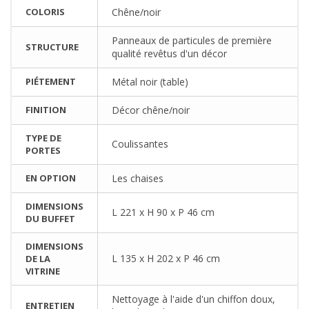
COLORIS
Chêne/noir
Panneaux de particules de première
STRUCTURE
qualité revêtus d'un décor
PIÉTEMENT
Métal noir (table)
FINITION
Décor chêne/noir
TYPE DE
Coulissantes
PORTES
EN OPTION
Les chaises
DIMENSIONS
L 221 x H 90 x P 46 cm
DU BUFFET
DIMENSIONS
L 135 x H 202 x P 46 cm
DE LA
VITRINE
Nettoyage à l'aide d'un chiffon doux,
ENTRETIEN