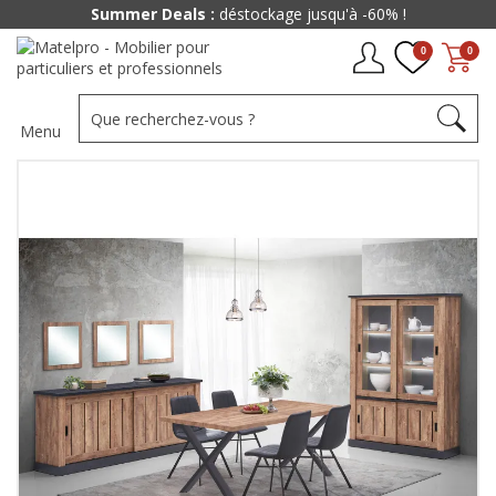
Summer Deals :
déstockage jusqu'à -60% !
0
0
Menu