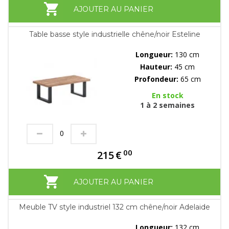
AJOUTER AU PANIER
Table basse style industrielle chêne/noir Esteline
Longueur:
130 cm
Hauteur:
45 cm
Profondeur:
65 cm
En stock
1 à 2 semaines
00
215
€
AJOUTER AU PANIER
Meuble TV style industriel 132 cm chêne/noir Adelaide
Longueur:
132 cm