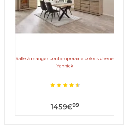
Salle à manger contemporaine coloris chêne
S
Yannick
99
1459
€